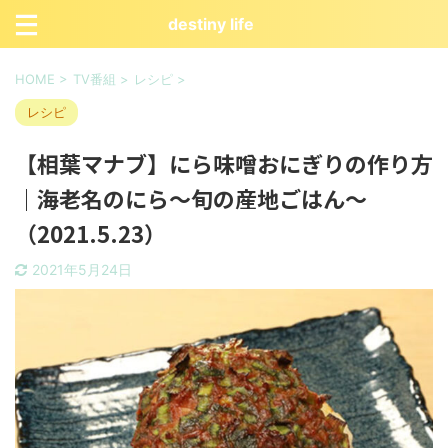
destiny life
HOME
>
TV番組
>
レシピ
>
レシピ
【相葉マナブ】にら味噌おにぎりの作り方
｜海老名のにら〜旬の産地ごはん〜
（2021.5.23）
2021年5月24日