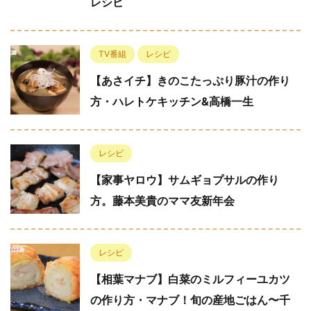
レシピ
TV番組
レシピ
【あさイチ】きのこたっぷり豚汁の作り
方・ハレトケキッチン&高橋一生
レシピ
【家事ヤロウ】サムギョプサルの作り
方。藤本美貴のママ友新年会
レシピ
【相葉マナブ】白菜のミルフィーユカツ
の作り方・マナブ！旬の産地ごはん〜千