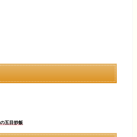
の五目炒飯