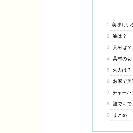
1
美味しい
2
油は？
3
具材は？
4
具材の切
5
火力は？
6
お家で美
7
チャーハ
8
誰でもで
9
まとめ