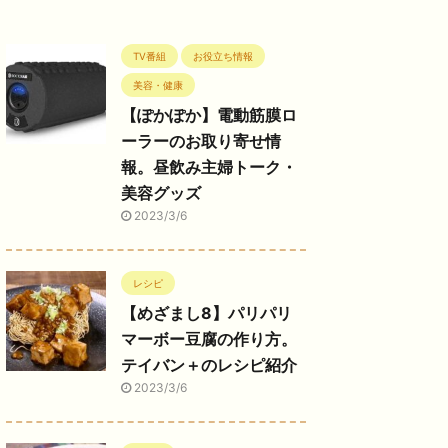
TV番組
お役立ち情報
美容・健康
【ぽかぽか】電動筋膜ロ
ーラーのお取り寄せ情
報。昼飲み主婦トーク・
美容グッズ
2023/3/6
レシピ
【めざまし8】パリパリ
マーボー豆腐の作り方。
テイバン＋のレシピ紹介
2023/3/6