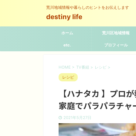
荒川地域情報や暮らしのヒントをお伝えします
destiny life
ホーム
荒川区地域情報
etc.
プロフィール
HOME
>
TV番組
>
レシピ
>
レシピ
【ハナタカ 】プロ
家庭でパラパラチャ
2021年5月27日