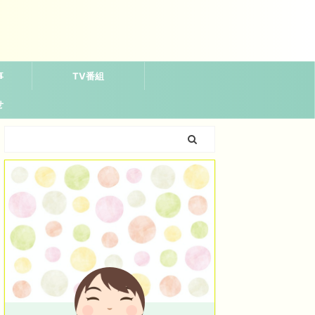
事
TV番組
せ