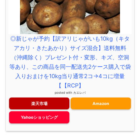
◎新じゃが予約【訳アリじゃがいも10kg（キタ
アカリ・きたあかり）サイズ混合】送料無料
（沖縄除く）プレゼント付・変形、キズ、空洞
等あり、この商品を同一配送先2ケース購入で袋
入りおまけを10kg当り通常2コ→4コに増量
【【RCP】
posted with
カエレバ
楽天市場
Amazon
Yahooショッピング