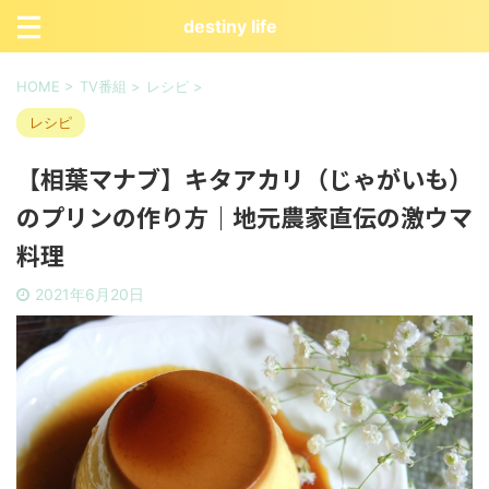
destiny life
HOME
>
TV番組
>
レシピ
>
レシピ
【相葉マナブ】キタアカリ（じゃがいも）
のプリンの作り方｜地元農家直伝の激ウマ
料理
2021年6月20日