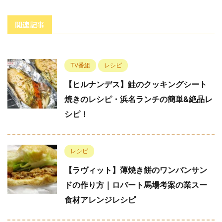
関連記事
TV番組
レシピ
【ヒルナンデス】鮭のクッキングシート
焼きのレシピ・浜名ランチの簡単&絶品レ
シピ！
レシピ
【ラヴィット】薄焼き餅のワンバンサン
ドの作り方｜ロバート馬場考案の業スー
食材アレンジレシピ