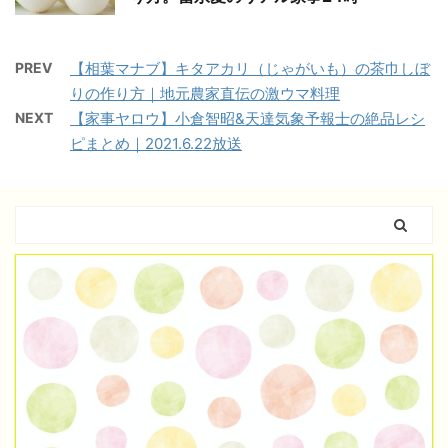
PREV
【相葉マナブ】キタアカリ（じゃがいも）の茶巾しぼ
りの作り方｜地元農家直伝の激ウマ料理
NEXT
【家事ヤロウ】小倉智昭&天達気象予報士の絶品レシ
ピまとめ｜2021.6.22放送