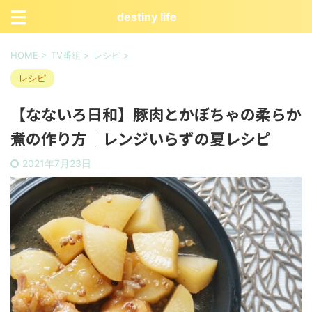
destiny life
HOME
>
TV番組
>
レシピ
>
レシピ
【なないろ日和】豚肉とかぼちゃの柔らか
煮の作り方｜レンジいらずの夏レシピ
2021年7月23日