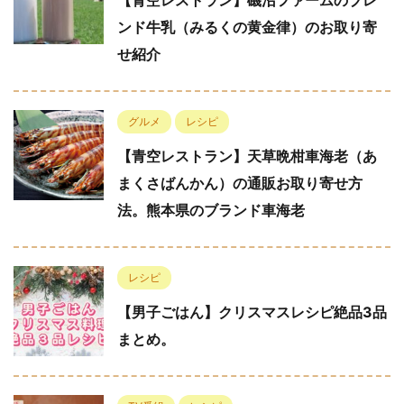
【青空レストラン】磯沼ファームのブレ
ンド牛乳（みるくの黄金律）のお取り寄
せ紹介
グルメ
レシピ
【青空レストラン】天草晩柑車海老（あ
まくさばんかん）の通販お取り寄せ方
法。熊本県のブランド車海老
レシピ
【男子ごはん】クリスマスレシピ絶品3品
まとめ。