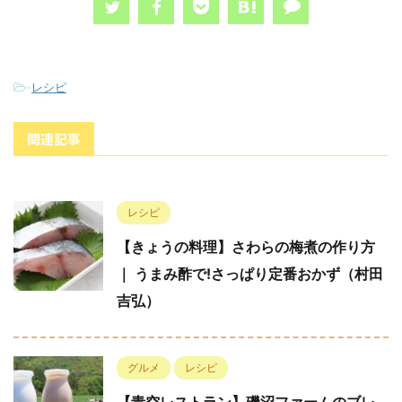
-
レシピ
関連記事
レシピ
【きょうの料理】さわらの梅煮の作り方
｜ うまみ酢で!さっぱり定番おかず（村田
吉弘）
グルメ
レシピ