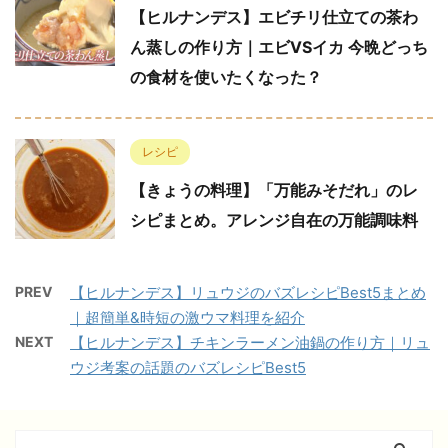
【ヒルナンデス】エビチリ仕立ての茶わ
ん蒸しの作り方｜エビVSイカ 今晩どっち
の食材を使いたくなった？
レシピ
【きょうの料理】「万能みそだれ」のレ
シピまとめ。アレンジ自在の万能調味料
PREV
【ヒルナンデス】リュウジのバズレシピBest5まとめ
｜超簡単&時短の激ウマ料理を紹介
NEXT
【ヒルナンデス】チキンラーメン油鍋の作り方｜リュ
ウジ考案の話題のバズレシピBest5