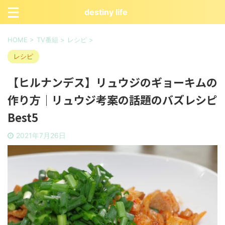
destiny life
HOME
>
TV番組
>
レシピ
>
レシピ
【ヒルナンデス】リュウジのギョーキムの
作り方｜リュウジ考案の話題のバズレシピ
Best5
2021年7月26日