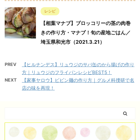
レシピ
【相葉マナブ】ブロッコリーの茎の肉巻
きの作り方・マナブ！旬の産地ごはん／
埼玉県和光市（2021.3.21）
PREV
【ヒルナンデス】リュウジのサバ缶のから揚げの作り
方｜リュウジのフライパンレシピBEST5！
NEXT
【家事ヤロウ】ビビン麺の作り方｜グルメ科捜研で名
店の味を再現！