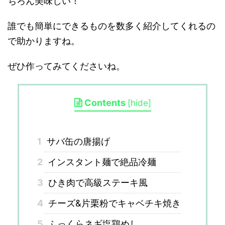
ちろん美味しい！
誰でも簡単にできるものを数多く紹介してくれるの
で助かりますね。
ぜひ作ってみてくださいね。
Contents
[
hide
]
1
サバ缶の唐揚げ
2
インスタント麺で絶品冷麺
3
ひき肉で高級ステーキ風
4
チーズ&片栗粉でキャベチキ焼き
5
ふっくらネギ塩鶏めし