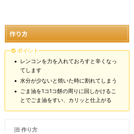
作り方
ポイント
レンコンを力を入れておろすと辛くなっ
てします
水分が少ないと焼いた時に割れてしまう
ごま油を1コ1コ餅の周りに回しかけるこ
とでごま油をすい、カリッと仕上がる
作り方