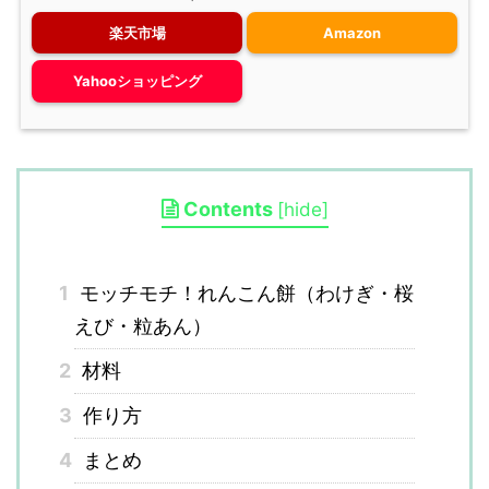
楽天市場
Amazon
Yahooショッピング
Contents
[
hide
]
1
モッチモチ！れんこん餅（わけぎ・桜
えび・粒あん）
2
材料
3
作り方
4
まとめ