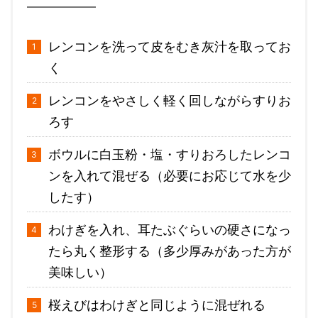
レンコンを洗って皮をむき灰汁を取ってお
く
レンコンをやさしく軽く回しながらすりお
ろす
ボウルに白玉粉・塩・すりおろしたレンコ
ンを入れて混ぜる（必要にお応じて水を少
したす）
わけぎを入れ、耳たぶぐらいの硬さになっ
たら丸く整形する（多少厚みがあった方が
美味しい）
桜えびはわけぎと同じように混ぜれる