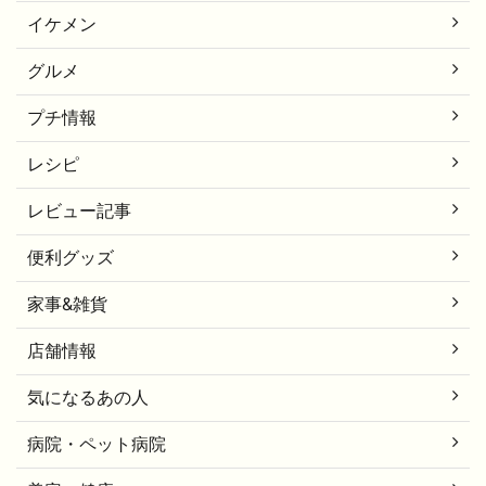
イケメン
グルメ
プチ情報
レシピ
レビュー記事
便利グッズ
家事&雑貨
店舗情報
気になるあの人
病院・ペット病院