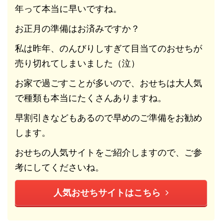
年って本当に早いですね。
お正月の準備はお済みですか？
私は昨年、のんびりしすぎて目当てのおせちが
売り切れてしまいました（泣）
お家で過ごすことが多いので、おせちは大人気
で種類も本当にたくさんありますね。
早割引きなどもあるので早めのご準備をお勧め
します。
おせちの人気サイトをご紹介しますので、ご参
考にしてくださいね。
人気おせちサイトはこちら