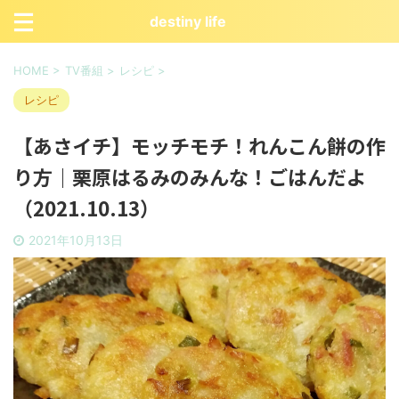
destiny life
HOME
>
TV番組
>
レシピ
>
レシピ
【あさイチ】モッチモチ！れんこん餅の作
り方｜栗原はるみのみんな！ごはんだよ
（2021.10.13）
2021年10月13日