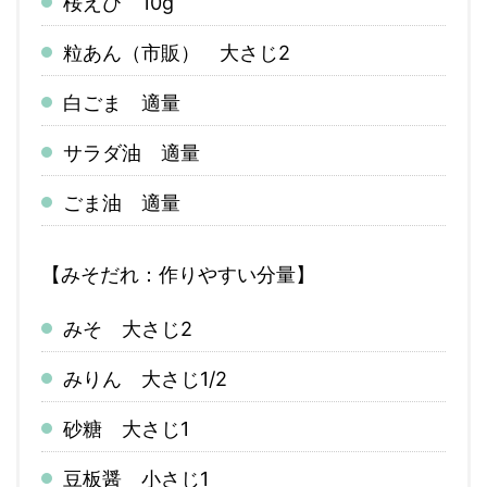
桜えび 10g
粒あん（市販） 大さじ2
白ごま 適量
サラダ油 適量
ごま油 適量
【みそだれ：作りやすい分量】
みそ 大さじ2
みりん 大さじ1/2
砂糖 大さじ1
豆板醤 小さじ1