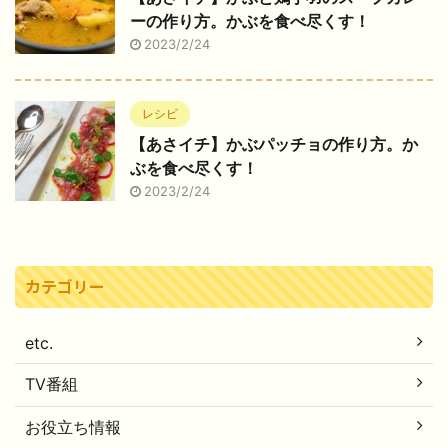
ーの作り方。かぶを食べ尽くす！
2023/2/24
レシピ
【あさイチ】かぶパッチョの作り方。か
ぶを食べ尽くす！
2023/2/24
カテゴリー
etc.
TV番組
お役立ち情報