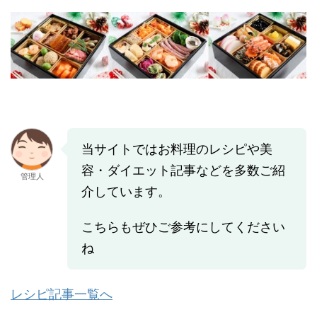
当サイトではお料理のレシピや美
容・ダイエット記事などを多数ご紹
管理人
介しています。
こちらもぜひご参考にしてください
ね
レシピ記事一覧へ