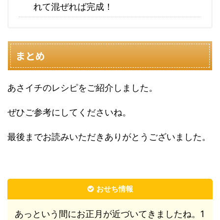
れて混ぜれば完成！
まとめ
あさイチのレシピをご紹介しました。
ぜひご参考にしてくださいね。
最後までお読みいただきありがとうございました。
おせち情報
あっという間にお正月が近づいてきましたね。1