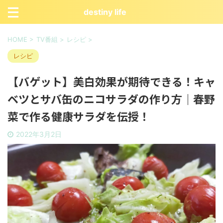
destiny life
HOME
>
TV番組
>
レシピ
>
レシピ
【バゲット】美白効果が期待できる！キャ
ベツとサバ缶のニコサラダの作り方｜春野
菜で作る健康サラダを伝授！
2022年3月2日