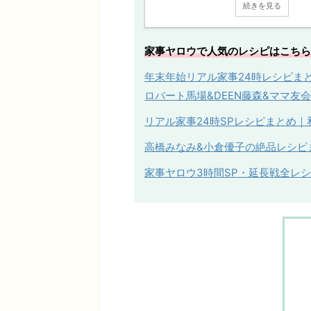
続きを見る
家事ヤロウで人気のレシピはこちら
年末年始リアル家事24時レシピまと
ロバート馬場&DEEN藤森&ママ友会
リアル家事
24
時
SP
レシピまとめ｜
高橋みなみ&小倉優子の絶品レシピまと
家事ヤロウ3時間SP・延長戦全レ