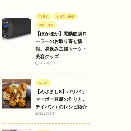
TV番組
お役立ち情報
美容・健康
【ぽかぽか】電動筋膜ロ
ーラーのお取り寄せ情
報。昼飲み主婦トーク・
美容グッズ
2023/3/6
レシピ
【めざまし8】パリパリ
マーボー豆腐の作り方。
テイバン＋のレシピ紹介
2023/3/6