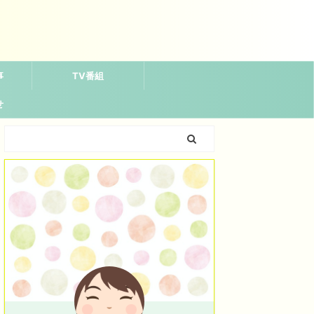
事
TV番組
せ