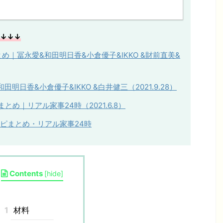
↓↓↓
め｜冨永愛&和田明日香&小倉優子&IKKO &財前直美&
和田明日香
&
小倉優子
&IKKO &
白井健三（
2021.9.28
）
め｜リアル家事24時（2021.6.8）
シピまとめ・リアル家事24時
Contents
[
hide
]
1
材料