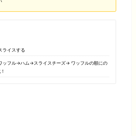
い
スライスする
ワッフル→ハム→スライスチーズ→ ワッフルの順にの
成！