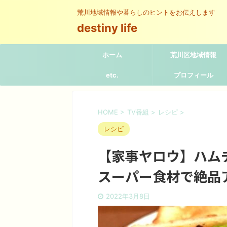
荒川地域情報や暮らしのヒントをお伝えします
destiny life
ホーム
荒川区地域情報
etc.
プロフィール
HOME
>
TV番組
>
レシピ
>
レシピ
【家事ヤロウ】ハム
スーパー食材で絶品
2022年3月8日