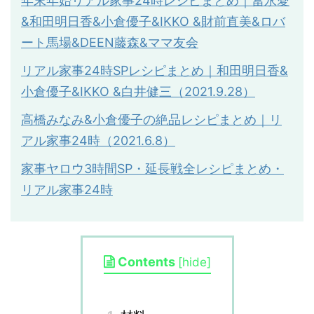
年末年始リアル家事24時レシピまとめ｜冨永愛
&和田明日香&小倉優子&IKKO &財前直美&ロバ
ート馬場&DEEN藤森&ママ友会
リアル家事
24
時
SP
レシピまとめ｜和田明日香
&
小倉優子
&IKKO &
白井健三（
2021.9.28
）
高橋みなみ&小倉優子の絶品レシピまとめ｜リ
アル家事24時（2021.6.8）
家事ヤロウ3時間SP・延長戦全レシピまとめ・
リアル家事24時
Contents
[
hide
]