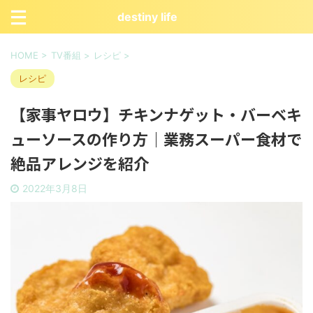
destiny life
HOME
>
TV番組
>
レシピ
>
レシピ
【家事ヤロウ】チキンナゲット・バーベキ
ューソースの作り方｜業務スーパー食材で
絶品アレンジを紹介
2022年3月8日