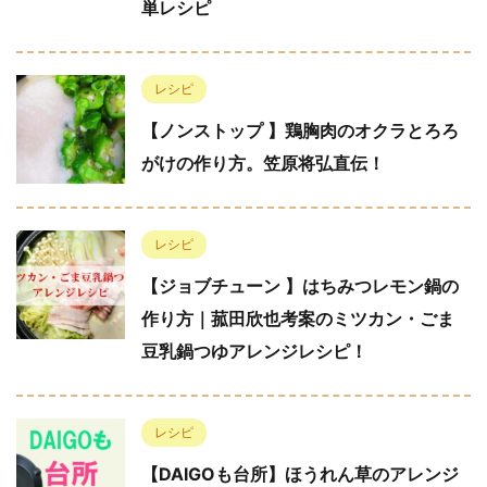
単レシピ
レシピ
【ノンストップ 】鶏胸肉のオクラとろろ
がけの作り方。笠原将弘直伝！
レシピ
【ジョブチューン 】はちみつレモン鍋の
作り方｜菰田欣也考案のミツカン・ごま
豆乳鍋つゆアレンジレシピ！
レシピ
【DAIGOも台所】ほうれん草のアレンジ