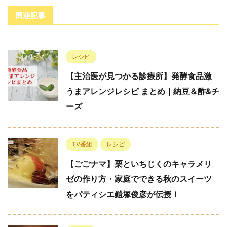
関連記事
レシピ
【主治医が見つかる診療所】発酵食品激
うまアレンジレシピ まとめ｜納豆＆酢&チ
ーズ
TV番組
レシピ
【ごごナマ】栗といちじくのキャラメリ
ゼの作り方・家庭でできる秋のスイーツ
をパティシエ鎧塚俊彦が伝授！