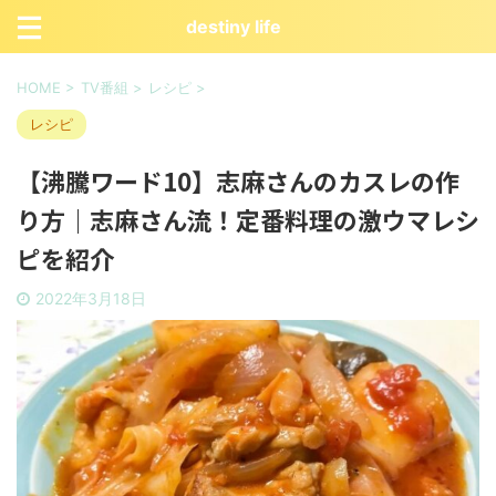
destiny life
HOME
>
TV番組
>
レシピ
>
レシピ
【沸騰ワード10】志麻さんのカスレの作
り方｜志麻さん流！定番料理の激ウマレシ
ピを紹介
2022年3月18日