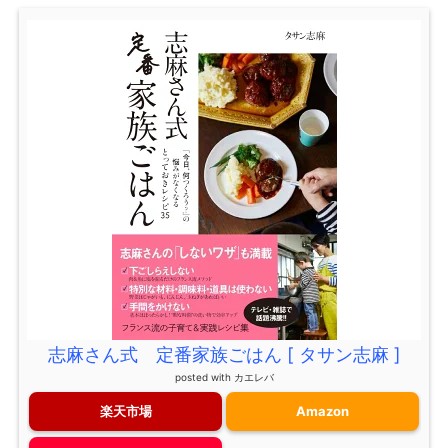
志麻さん式 定番家族ごはん [ タサン志麻 ]
posted with
カエレバ
楽天市場
Amazon