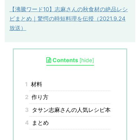
【沸騰ワード
10
】志麻さんの秋食材の絶品レシ
ピまとめ｜驚愕の時短料理を伝授（
2021.9.24
放送）
Contents
[
hide
]
1
材料
2
作り方
3
タサン志麻さんの人気レシピ本
4
まとめ