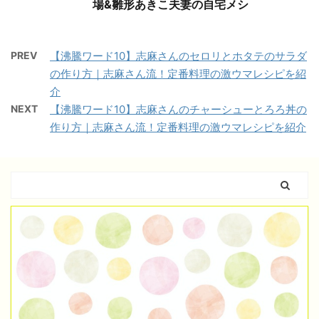
場&雛形あきこ夫妻の自宅メシ
PREV
【沸騰ワード10】志麻さんのセロリとホタテのサラダ
の作り方｜志麻さん流！定番料理の激ウマレシピを紹
介
NEXT
【沸騰ワード10】志麻さんのチャーシューとろろ丼の
作り方｜志麻さん流！定番料理の激ウマレシピを紹介