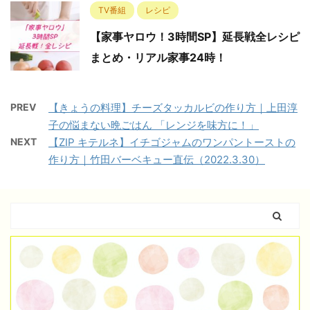
TV番組
レシピ
【家事ヤロウ！3時間SP】延長戦全レシピ
まとめ・リアル家事24時！
PREV
【きょうの料理】チーズタッカルビの作り方｜上田淳
子の悩まない晩ごはん 「レンジを味方に！」
NEXT
【ZIP キテルネ】イチゴジャムのワンパントーストの
作り方｜竹田バーベキュー直伝（2022.3.30）