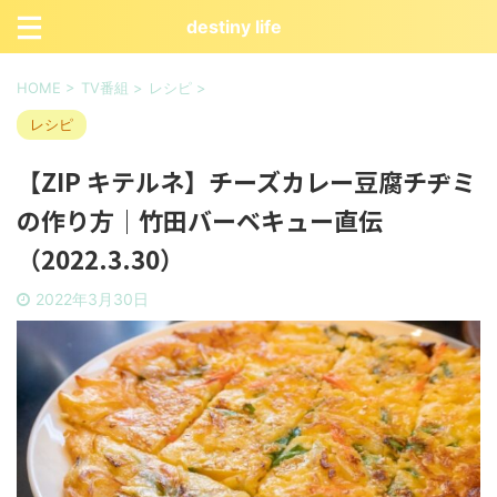
destiny life
HOME
>
TV番組
>
レシピ
>
レシピ
【ZIP キテルネ】チーズカレー豆腐チヂミ
の作り方｜竹田バーベキュー直伝
（2022.3.30）
2022年3月30日