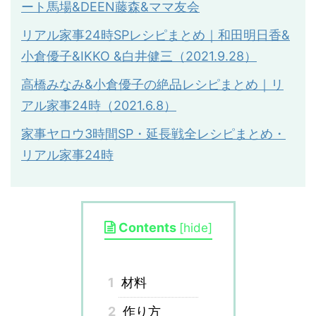
ート馬場&DEEN藤森&ママ友会
リアル家事
24
時
SP
レシピまとめ｜和田明日香
&
小倉優子
&IKKO &
白井健三（
2021.9.28
）
高橋みなみ&小倉優子の絶品レシピまとめ｜リ
アル家事24時（2021.6.8）
家事ヤロウ3時間SP・延長戦全レシピまとめ・
リアル家事24時
Contents
[
hide
]
1
材料
2
作り方