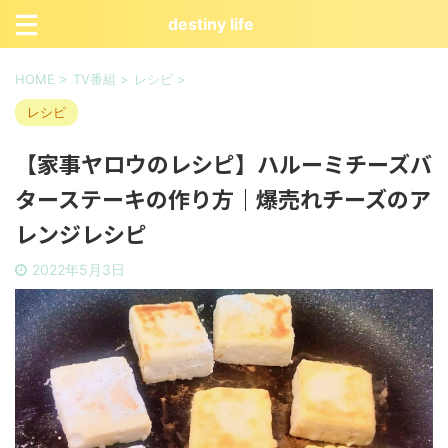
destiny life
HOME
>
TV番組
>
レシピ
>
レシピ
【家事ヤロウのレシピ】ハルーミチーズバ
ターステーキの作り方｜爆売れチーズのア
レンジレシピ
2022年5月3日