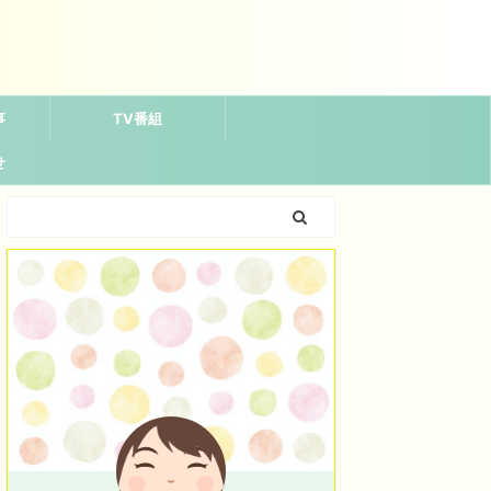
事
TV番組
せ