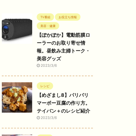
TV番組
お役立ち情報
美容・健康
【ぽかぽか】電動筋膜ロ
ーラーのお取り寄せ情
報。昼飲み主婦トーク・
美容グッズ
2023/3/6
レシピ
【めざまし8】パリパリ
マーボー豆腐の作り方。
テイバン＋のレシピ紹介
2023/3/6