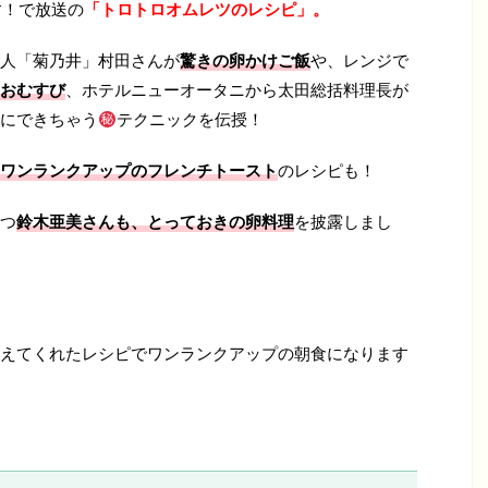
す！で放送の
「トロトロオムレツのレシピ」。
人「菊乃井」村田さんが
驚きの卵かけご飯
や、レンジで
おむすび
、ホテルニューオータニから太田総括料理長が
にできちゃう
テクニックを伝授！
ワンランクアップのフレンチトースト
のレシピも！
つ
鈴木亜美さんも、とっておきの卵料理
を披露しまし
えてくれたレシピでワンランクアップの朝食になります