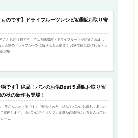
けものです】ドライフルーツレシピ&通販お取り寄
日の「所さんお届け物です」では旨味濃縮・ドライフルーツが紹介されまし
も大人気のドライフルーツに所さんも大絶賛！ お家で簡単に作れるドラ
お取 ...
物です】絶品！パンのお供Best５通販お取り寄
信の秋の新作も登場！
送の「所さんお届け物です」で紹介された「絶品！パンのお供Best5」の
ご案内します。 食パンに合うオリジナル商品の開発にも力を入れてい
 ...