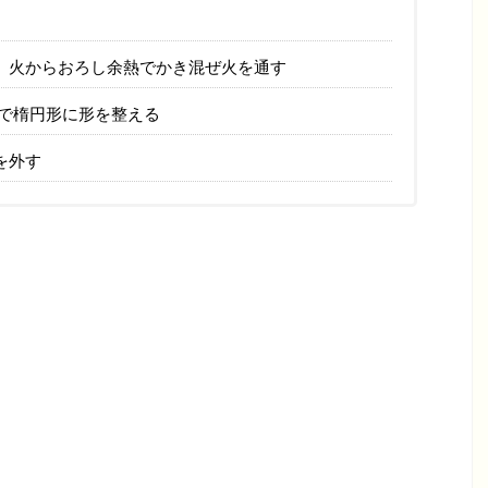
、火からおろし余熱でかき混ぜ火を通す
プで楕円形に形を整える
を外す