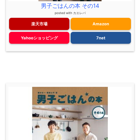
男子ごはんの本 その14
posted with
カエレバ
楽天市場
Amazon
Yahooショッピング
7net