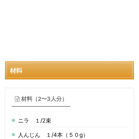
材料
材料（2〜3人分）
ニラ １/2束
人んじん １/4本（５０g）