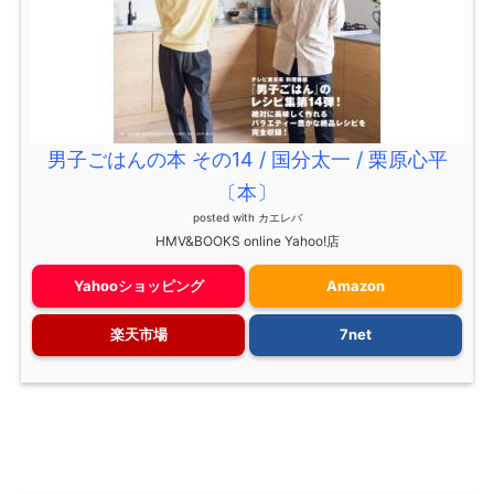
男子ごはんの本 その14 / 国分太一 / 栗原心平
〔本〕
posted with
カエレバ
HMV&BOOKS online Yahoo!店
Yahooショッピング
Amazon
楽天市場
7net