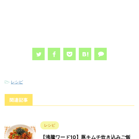
-
レシピ
関連記事
レシピ
【沸騰ワード10】豚キムチ炊き込みご飯