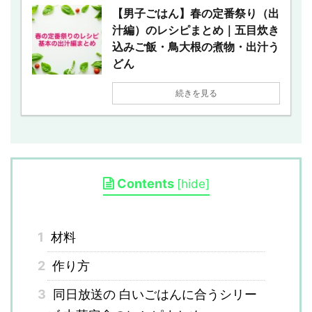
【男子ごはん】春の定番祭り（出
汁編）のレシピまとめ｜五目炊き
込みご飯・鳥大根の煮物・出汁う
どん
続きを見る
Contents
[
hide
]
1
材料
2
作り方
3
同日放送の 白いごはんに合うシリー