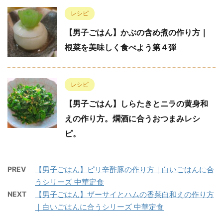
レシピ
【男子ごはん】かぶの含め煮の作り方｜
根菜を美味しく食べよう第４弾
レシピ
【男子ごはん】しらたきとニラの黄身和
えの作り方。燗酒に合うおつまみレシ
ピ。
PREV
【男子ごはん】ピリ辛酢豚の作り方｜白いごはんに合
うシリーズ 中華定食
NEXT
【男子ごはん】ザーサイとハムの香菜白和えの作り方
｜白いごはんに合うシリーズ 中華定食