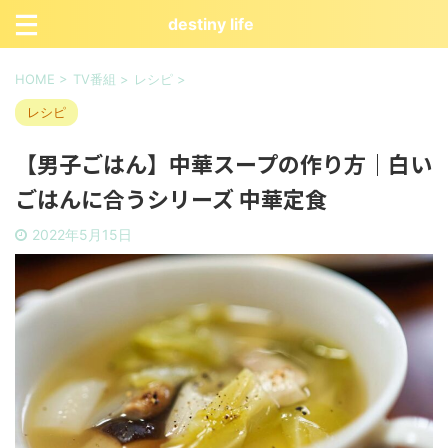
destiny life
HOME
>
TV番組
>
レシピ
>
レシピ
【男子ごはん】中華スープの作り方｜白い
ごはんに合うシリーズ 中華定食
2022年5月15日