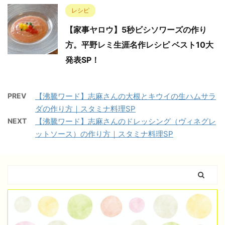
レシピ
【家事ヤロウ】5秒ビシソワーズの作り
方。平野レミ生涯名作レシピ ベスト10大
発表SP！
PREV
【沸騰ワード】志麻さんの大根とキウイの生ハムサラ
ダの作り方｜スタミナ料理SP
NEXT
【沸騰ワード】志麻さんのドレッシング（ヴィネグレ
ットソース）の作り方｜スタミナ料理SP