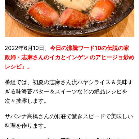
2022年6月10日、
今日の沸騰ワード10の伝説の家
政婦・志麻さんのイカとインゲン のアヒージョ炒め
レシピ」。
番組では、初夏の志麻さん流ハヤシライス＆美味す
ぎる味海苔バター＆スイーツなどの絶品レシピを
次々披露します。
サバンナ高橋さんの別荘で驚きスピードで美味しい
料理を作ります。