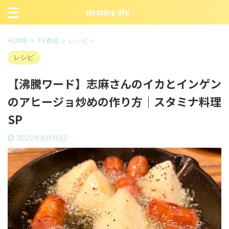
destiny life
HOME
>
TV番組
>
レシピ
>
レシピ
【沸騰ワード】志麻さんのイカとインゲン
のアヒージョ炒めの作り方｜スタミナ料理
SP
2022年6月10日