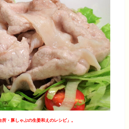
も台所・豚しゃぶの生姜和えのレシピ
」。