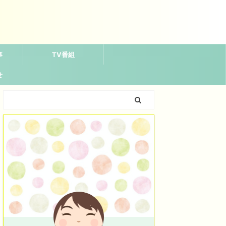
事
TV番組
せ