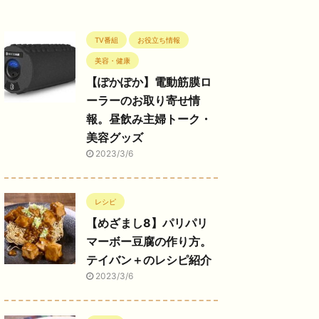
TV番組
お役立ち情報
美容・健康
【ぽかぽか】電動筋膜ロ
ーラーのお取り寄せ情
報。昼飲み主婦トーク・
美容グッズ
2023/3/6
レシピ
【めざまし8】パリパリ
マーボー豆腐の作り方。
テイバン＋のレシピ紹介
2023/3/6