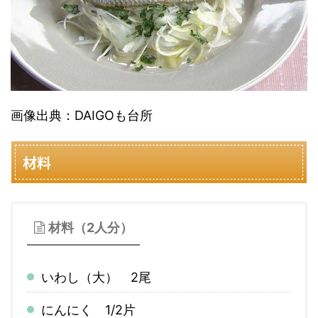
画像出典：DAIGOも台所
材料
材料（2人分）
いわし（大） 2尾
にんにく 1/2片