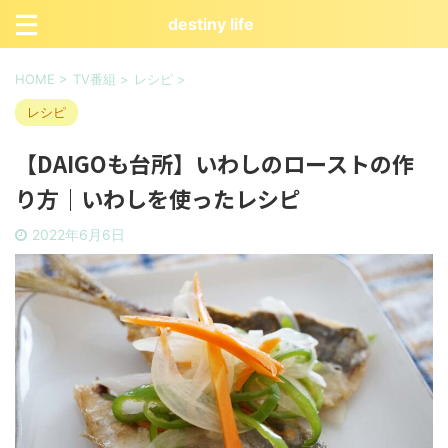
destiny life
HOME
>
TV番組
>
レシピ
>
レシピ
【DAIGOも台所】いわしのローストの作
り方｜いわしを使ったレシピ
2022年6月6日