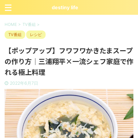
destiny life
HOME
>
TV番組
>
TV番組
レシピ
【ポップアップ】フワフワかきたまスープ
の作り方｜三浦翔平×一流シェフ家庭で作
れる極上料理
2022年6月7日