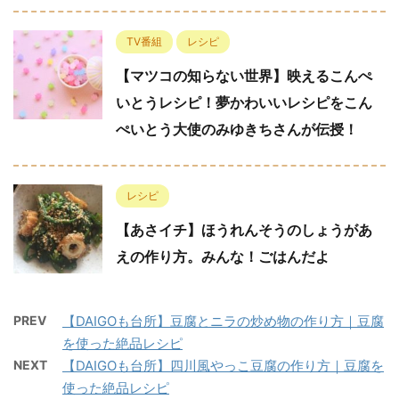
TV番組
レシピ
【マツコの知らない世界】映えるこんぺ
いとうレシピ！夢かわいいレシピをこん
ぺいとう大使のみゆきちさんが伝授！
レシピ
【あさイチ】ほうれんそうのしょうがあ
えの作り方。みんな！ごはんだよ
PREV
【DAIGOも台所】豆腐とニラの炒め物の作り方｜豆腐
を使った絶品レシピ
NEXT
【DAIGOも台所】四川風やっこ豆腐の作り方｜豆腐を
使った絶品レシピ