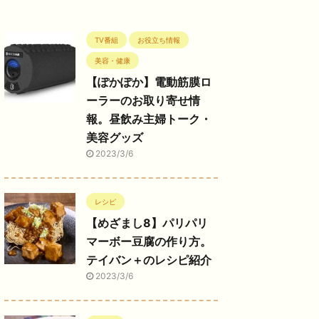
TV番組
お役立ち情報
美容・健康
【ぽかぽか】電動筋膜ロ
ーラーのお取り寄せ情
報。昼飲み主婦トーク・
美容グッズ
2023/3/6
レシピ
【めざまし8】パリパリ
マーボー豆腐の作り方。
テイバン＋のレシピ紹介
2023/3/6