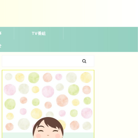
事
TV番組
せ