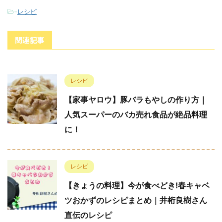
-
レシピ
関連記事
レシピ
【家事ヤロウ】豚バラもやしの作り方｜
人気スーパーのバカ売れ食品が絶品料理
に！
レシピ
【きょうの料理】今が食べどき!春キャベ
ツおかずのレシピまとめ｜井桁良樹さん
直伝のレシピ