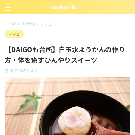
destiny life
HOME
>
TV番組
>
レシピ
>
レシピ
【DAIGOも台所】白玉水ようかんの作り
方・体を癒すひんやりスイーツ
2022年8月4日