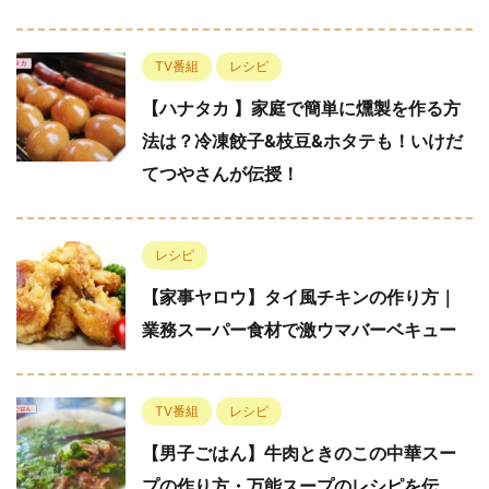
TV番組
レシピ
【ハナタカ 】家庭で簡単に燻製を作る方
法は？冷凍餃子&枝豆&ホタテも！いけだ
てつやさんが伝授！
レシピ
【家事ヤロウ】タイ風チキンの作り方｜
業務スーパー食材で激ウマバーベキュー
TV番組
レシピ
【男子ごはん】牛肉ときのこの中華スー
プの作り方・万能スープのレシピを伝