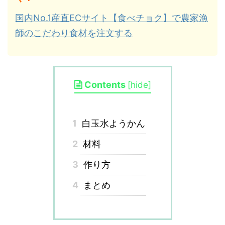
国内No.1産直ECサイト【食べチョク】で農家漁
師のこだわり食材を注文する
Contents
[
hide
]
1
白玉水ようかん
2
材料
3
作り方
4
まとめ