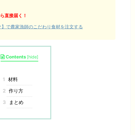
ら直接届く！
ョク】で農家漁師のこだわり食材を注文する
Contents
[
hide
]
1
材料
2
作り方
3
まとめ