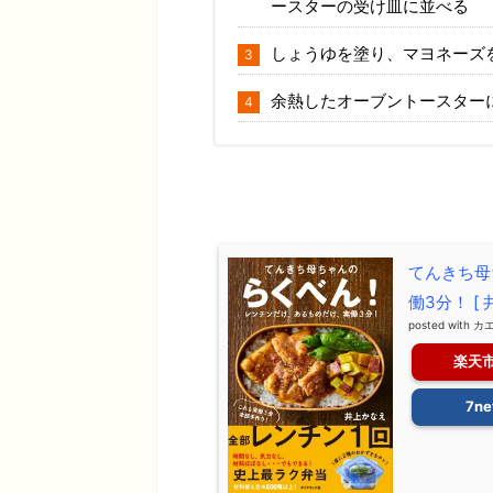
ースターの受け皿に並べる
しょうゆを塗り、マヨネーズ
余熱したオーブントースター
てんきち母
働3分！ [ 
posted with
カ
楽天
7ne