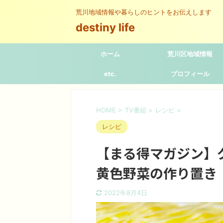
荒川地域情報や暮らしのヒントをお伝えします
destiny life
ホーム
荒川区地域情報
etc.
プロフィール
HOME
>
TV番組
>
レシピ
>
レシピ
【まる得マガジン】
黄色野菜の作り置き
2022年8月4日