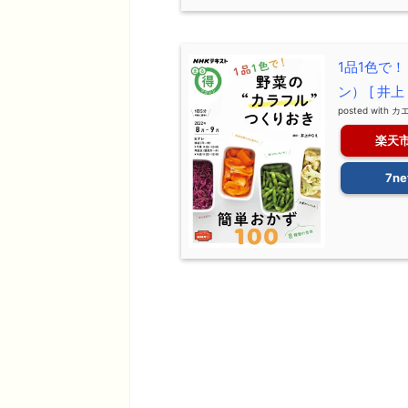
1品1色で
ン） [ 井上
posted with
カ
楽天
7ne