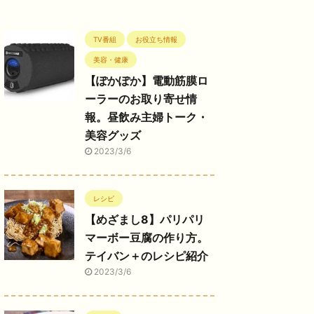
TV番組
お役立ち情報
美容・健康
【ぽかぽか】電動筋膜ロ
ーラーのお取り寄せ情
報。昼飲み主婦トーク・
美容グッズ
2023/3/6
レシピ
【めざまし8】パリパリ
マーボー豆腐の作り方。
テイバン＋のレシピ紹介
2023/3/6