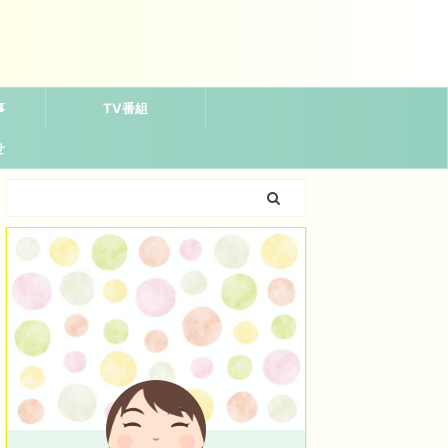
事
TV番組
せ