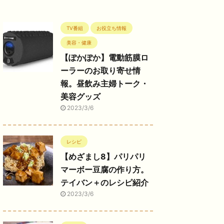
TV番組
お役立ち情報
美容・健康
【ぽかぽか】電動筋膜ロ
ーラーのお取り寄せ情
報。昼飲み主婦トーク・
美容グッズ
2023/3/6
レシピ
【めざまし8】パリパリ
マーボー豆腐の作り方。
テイバン＋のレシピ紹介
2023/3/6