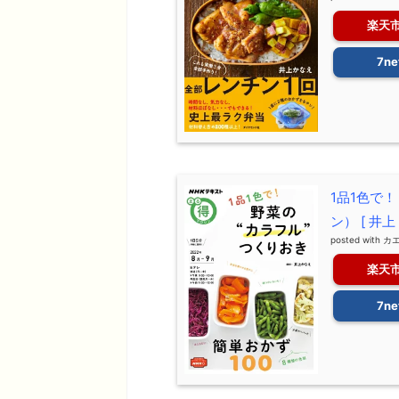
楽天
7ne
1品1色で
ン） [ 井上
posted with
カ
楽天
7ne