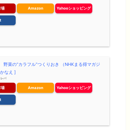
市場
Amazon
Yahooショッピング
t
！ 野菜の“カラフル”つくりおき （NHKまる得マガジ
 かなえ ]
エレバ
市場
Amazon
Yahooショッピング
t