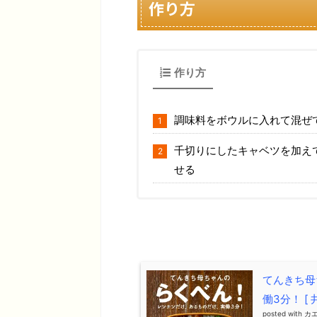
作り方
作り方
調味料をボウルに入れて混ぜ
千切りにしたキャベツを加え
せる
てんきち母
働3分！ [ 
posted with
カ