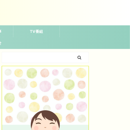
事
TV番組
せ