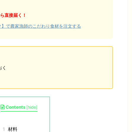
ら直接届く！
ョク】で農家漁師のこだわり食材を注文する
おく
Contents
[
hide
]
1
材料