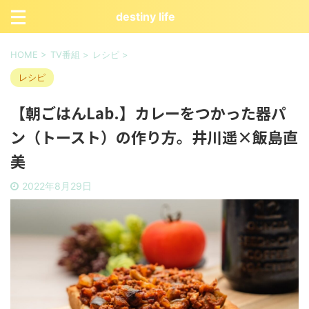
destiny life
HOME
>
TV番組
>
レシピ
>
レシピ
【朝ごはんLab.】カレーをつかった器パ
ン（トースト）の作り方。井川遥×飯島直
美
2022年8月29日