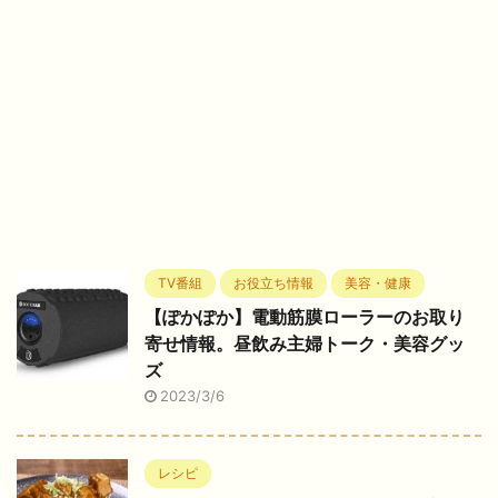
TV番組
お役立ち情報
美容・健康
【ぽかぽか】電動筋膜ローラーのお取り
寄せ情報。昼飲み主婦トーク・美容グッ
ズ
2023/3/6
レシピ