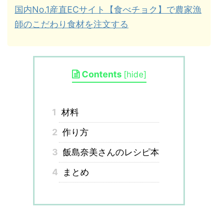
国内No.1産直ECサイト【食べチョク】で農家漁
師のこだわり食材を注文する
Contents
[
hide
]
1
材料
2
作り方
3
飯島奈美さんのレシピ本
4
まとめ