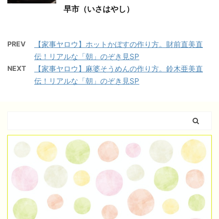
早市（いさはやし）
PREV
【家事ヤロウ】ホットかぼすの作り方。財前直美直
伝！リアルな「朝」のぞき見SP
NEXT
【家事ヤロウ】麻婆そうめんの作り方。鈴木亜美直
伝！リアルな「朝」のぞき見SP