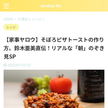
destiny life
HOME
>
TV番組
>
レシピ
>
レシピ
【家事ヤロウ】そぼろピザトーストの作り
方。鈴木亜美直伝！リアルな「朝」のぞき
見SP
2022年11月1日