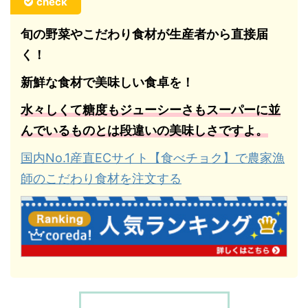
check
旬の野菜やこだわり食材が生産者から直接届
く！
新鮮な食材で美味しい食卓を！
水々しくて糖度もジューシーさもスーパーに並
んでいるものとは段違いの美味しさですよ。
国内No.1産直ECサイト【食べチョク】で農家漁
師のこだわり食材を注文する