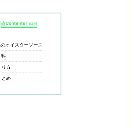
Contents
[
hide
]
のオイスターソース
材料
作り方
まとめ