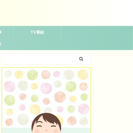
事
TV番組
せ