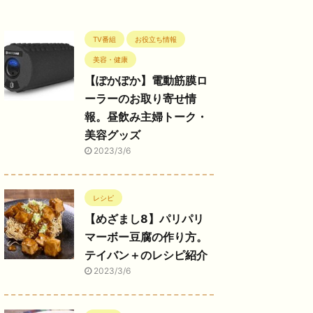
TV番組
お役立ち情報
美容・健康
【ぽかぽか】電動筋膜ロ
ーラーのお取り寄せ情
報。昼飲み主婦トーク・
美容グッズ
2023/3/6
レシピ
【めざまし8】パリパリ
マーボー豆腐の作り方。
テイバン＋のレシピ紹介
2023/3/6