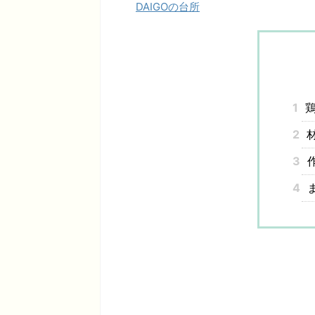
DAIGOの台所
1
鶏
2
3
4