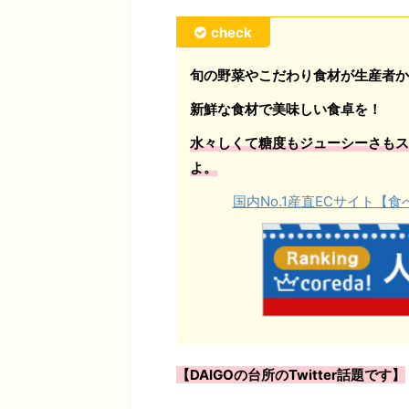
check
旬の野菜やこだわり食材が生産者か
新鮮な食材で美味しい食卓を！
水々しくて糖度もジューシーさもス
よ。
国内No.1産直ECサイト
【DAIGOの台所のTwitter話題です】