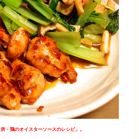
も台所・鶏のオイスターソースのレシピ
」
。