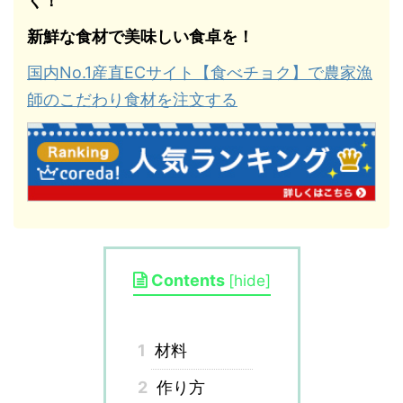
く！
新鮮な食材で美味しい食卓を！
国内No.1産直ECサイト【食べチョク】で農家漁
師のこだわり食材を注文する
Contents
[
hide
]
1
材料
2
作り方