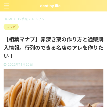
destiny life
HOME
>
TV番組
>
レシピ
>
レシピ
【相葉マナブ】罪深き栗の作り方と通販購
入情報。行列のできる名店のアレを作りた
い！
2022年11月20日