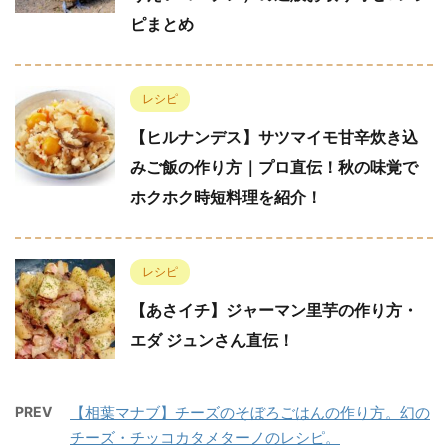
ピまとめ
レシピ
【ヒルナンデス】サツマイモ甘辛炊き込
みご飯の作り方｜プロ直伝！秋の味覚で
ホクホク時短料理を紹介！
レシピ
【あさイチ】ジャーマン里芋の作り方・
エダ ジュンさん直伝！
PREV
【相葉マナブ】チーズのそぼろごはんの作り方。幻の
チーズ・チッコカタメターノのレシピ。