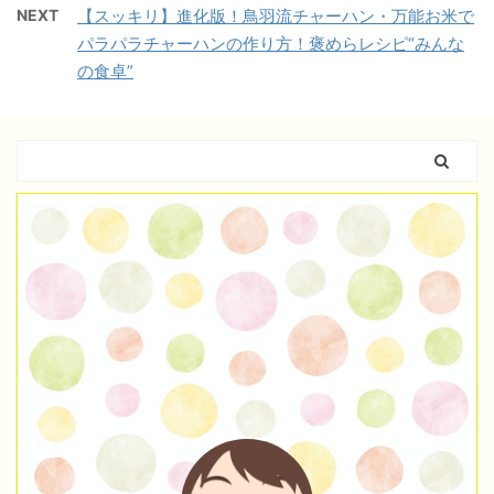
NEXT
【スッキリ】進化版！鳥羽流チャーハン・万能お米で
パラパラチャーハンの作り方！褒めらレシピ“みんな
の食卓”