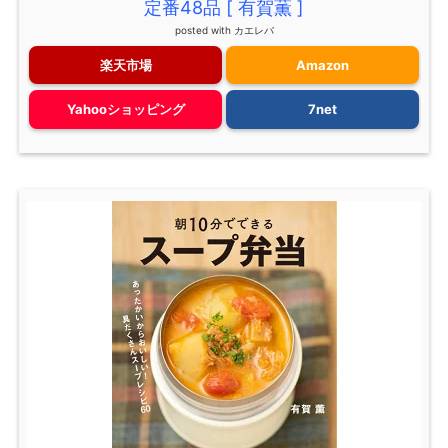
定番48品 [ 有賀薫 ]
posted with
カエレバ
楽天市場
Amazon
Yahooショッピング
7net