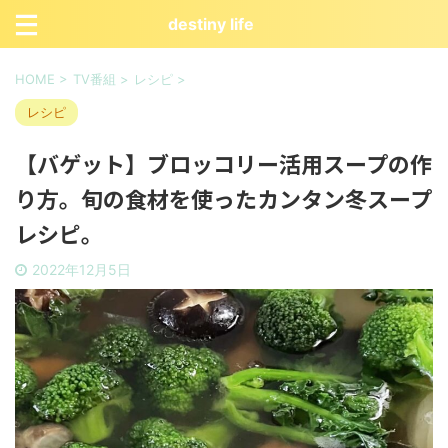
destiny life
HOME
>
TV番組
>
レシピ
>
レシピ
【バゲット】ブロッコリー活用スープの作
り方。旬の食材を使ったカンタン冬スープ
レシピ。
2022年12月5日