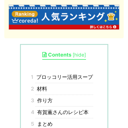
Contents
[
hide
]
1
ブロッコリー活用スープ
2
材料
3
作り方
4
有賀薫さんのレシピ本
5
まとめ