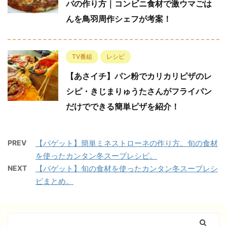
バの作り方｜コンビニ食材で激ウマごは
んを鳥羽周作シェフが考案！
TV番組
レシピ
【あさイチ】パン粉でカリカリピザのレ
シピ・きじまりゅうたさんがフライパン
だけでできる簡単ピザを紹介！
PREV
【バゲット】簡単ミネストローネの作り方。旬の食材
を使ったカンタン冬スープレシピ。
NEXT
【バゲット】旬の食材を使ったカンタン冬スープレシ
ピまとめ。