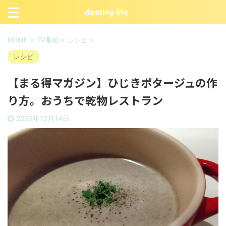
destiny life
HOME
>
TV番組
>
レシピ
>
レシピ
【まる得マガジン】ひじきポタージュの作
り方。おうちで乾物レストラン
2022年12月14日