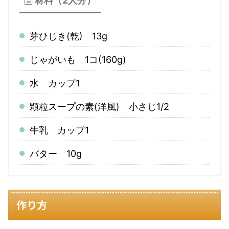
材料（2人分）
芽ひじき(乾) 13g
じゃがいも 1コ(160g)
水 カップ1
顆粒スープの素(洋風) 小さじ1/2
牛乳 カップ1
バター 10g
作り方