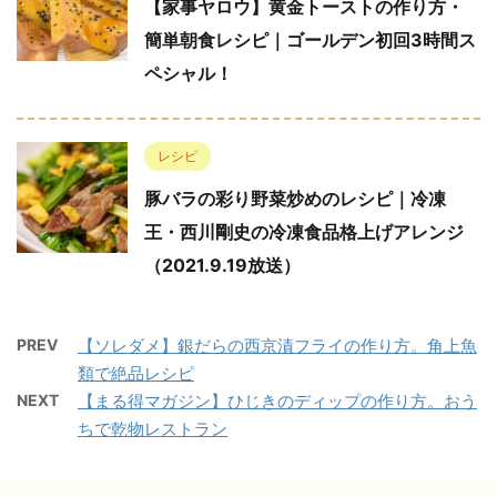
【家事ヤロウ】黄金トーストの作り方・
簡単朝食レシピ｜ゴールデン初回3時間ス
ペシャル！
レシピ
豚バラの彩り野菜炒めのレシピ｜冷凍
王・西川剛史の冷凍食品格上げアレンジ
（2021.9.19放送）
PREV
【ソレダメ】銀だらの西京漬フライの作り方。角上魚
類で絶品レシピ
NEXT
【まる得マガジン】ひじきのディップの作り方。おう
ちで乾物レストラン