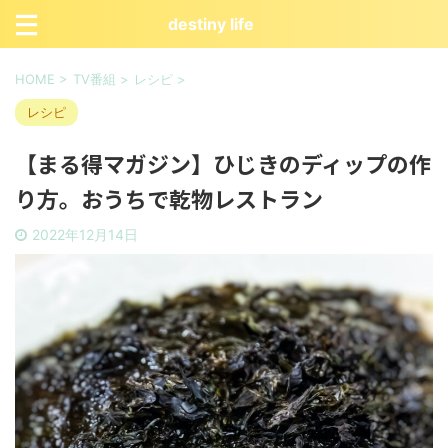
destiny life
HOME
>
TV番組
>
レシピ
>
レシピ
【まる得マガジン】ひじきのディップの作
り方。おうちで乾物レストラン
2022年12月14日