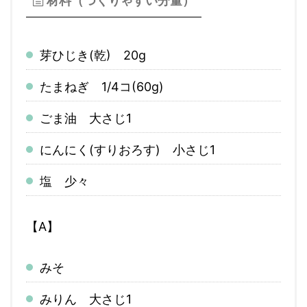
材料（つくりゃすい分量）
芽ひじき(乾) 20g
たまねぎ 1/4コ(60g)
ごま油 大さじ1
にんにく(すりおろす) 小さじ1
塩 少々
【A】
みそ
みりん 大さじ1