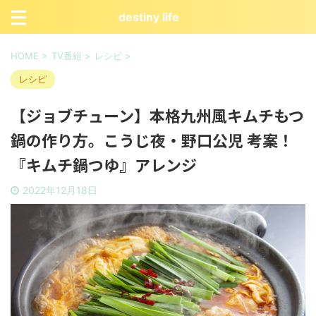
destiny life
HOME
>
TV番組
>
レシピ
>
レシピ
【ジョブチューン】本格九州風キムチもつ
鍋の作り方。こうじ夜・野口公児 考案！
『キムチ鍋つゆ』アレンジ
2022年12月18日