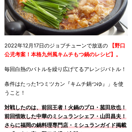
2022年12月17日のジョブチューンで放送の
【野口
公児考案！本格九州風キムチもつ鍋のレシピ】。
毎回白熱のバトルを繰り広げてるアレンジバトル！
条件はたった1つミツカン『キムチ鍋つゆ』」を使
うこと！
対戦したのは、前回王者！火鍋のプロ・菰田欣也！
前回惜敗した中華のミシュランシェフ・山田昌夫！
さらに福岡の鍋料理専門店・ミシュランガイド掲載