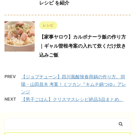
レシピ を紹介
レシピ
【家事ヤロウ】カルボナーラ飯の作り方
｜ギャル曽根考案の入れて炊くだけ炊き
込みご飯
PREV
【ジョブチューン】四川風酸辣春雨鍋の作り方。圳
陽・山田昌夫 考案！ミツカン『キムチ鍋つゆ』アレ
ンジ
NEXT
【男子ごはん】クリスマスレシピ絶品3品まとめ。