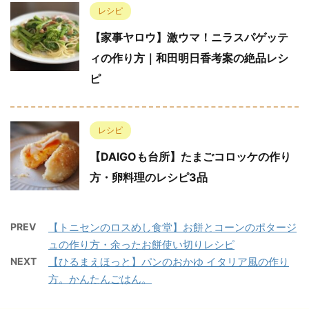
レシピ
【家事ヤロウ】激ウマ！ニラスパゲッテ
ィの作り方｜和田明日香考案の絶品レシ
ピ
レシピ
【DAIGOも台所】たまごコロッケの作り
方・卵料理のレシピ3品
PREV
【トニセンのロスめし食堂】お餅とコーンのポタージ
ュの作り方・余ったお餅使い切りレシピ
NEXT
【ひるまえほっと】パンのおかゆ イタリア風の作り
方。かんたんごはん。