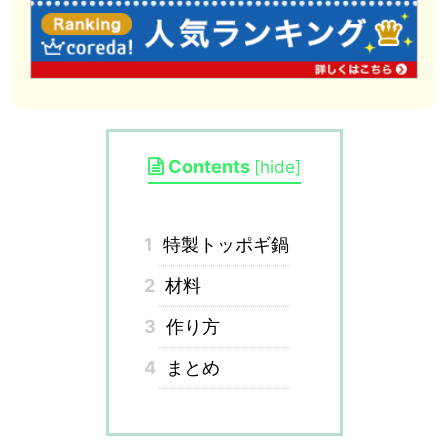
Contents
[
hide
]
1
特製トッポギ鍋
2
材料
3
作り方
4
まとめ