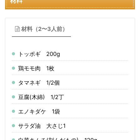
材料
材料（2〜3人前）
トッポギ 200g
鶏モモ肉 1枚
タマネギ 1/2個
豆腐(木綿) 1/2丁
エノキダケ 1袋
サラダ油 大さじ1