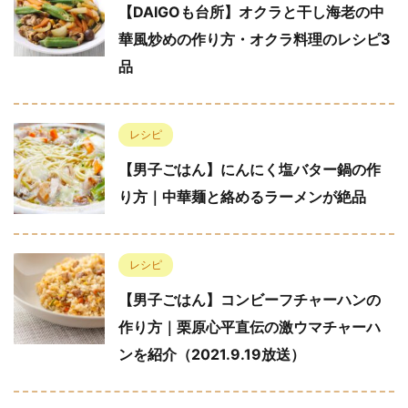
【DAIGOも台所】オクラと干し海老の中
華風炒めの作り方・オクラ料理のレシピ3
品
レシピ
【男子ごはん】にんにく塩バター鍋の作
り方｜中華麺と絡めるラーメンが絶品
レシピ
【男子ごはん】コンビーフチャーハンの
作り方｜栗原心平直伝の激ウマチャーハ
ンを紹介（2021.9.19放送）