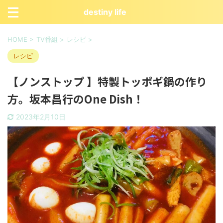
destiny life
HOME
>
TV番組
>
レシピ
>
レシピ
【ノンストップ 】特製トッポギ鍋の作り
方。坂本昌行のOne Dish！
2023年2月10日