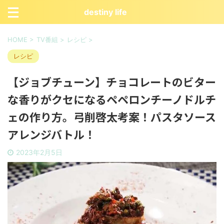
destiny life
HOME
>
TV番組
>
レシピ
>
レシピ
【ジョブチューン】チョコレートのビター
な香りがクセになるペペロンチーノドルチ
ェの作り方。弓削啓太考案！パスタソース
アレンジバトル！
2023年2月5日