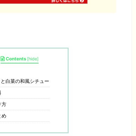
Contents
[
hide
]
と白菜の和風シチュー
料
り方
とめ