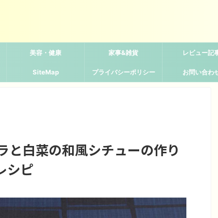
美容・健康
家事&雑貨
レビュー記
SiteMap
プライバシーポリシー
お問い合わ
タラと白菜の和風シチューの作り
レシピ