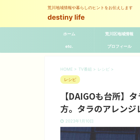
荒川地域情報や暮らしのヒントをお伝えします
destiny life
ホーム
荒川区地域情報
etc.
プロフィール
HOME
>
TV番組
>
レシピ
>
レシピ
【DAIGOも台所】
方。タラのアレンジ
2023年1月10日