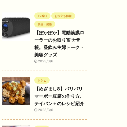
TV番組
お役立ち情報
美容・健康
【ぽかぽか】電動筋膜ロ
ーラーのお取り寄せ情
報。昼飲み主婦トーク・
美容グッズ
2023/3/6
レシピ
【めざまし8】パリパリ
マーボー豆腐の作り方。
テイバン＋のレシピ紹介
2023/3/6