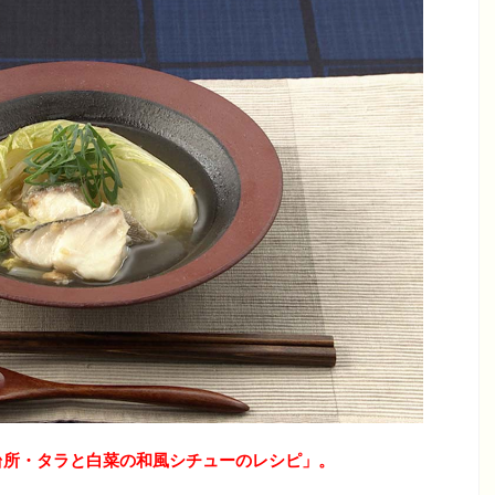
も台所・タラと白菜の和風シチューのレシピ
」
。