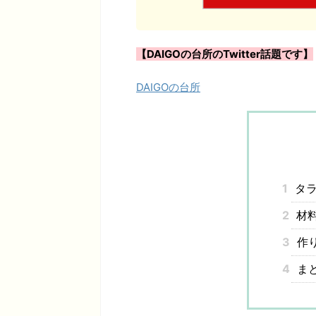
【DAIGOの台所のTwitter話題です】
DAIGOの台所
1
タラ
2
材
3
作
4
ま