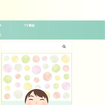
事
TV番組
せ