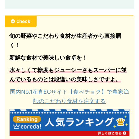
check
旬の野菜やこだわり食材が生産者から直接届
く！
新鮮な食材で美味しい食卓を！
水々しくて糖度もジューシーさもスーパーに並
んでいるものとは段違いの美味しさですよ。
国内No.1産直ECサイト【食べチョク】で農家漁
師のこだわり食材を注文する