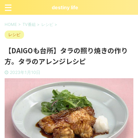
destiny life
HOME
>
TV番組
>
レシピ
>
レシピ
【DAIGOも台所】タラの照り焼きの作り
方。タラのアレンジレシピ
2023年1月10日