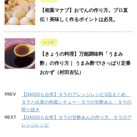
【相葉マナブ】おでんの作り方。プロ直
伝！美味しく作るポイントは必見。
レシピ
【きょうの料理】万能調味料「うまみ
酢」の作り方｜ うまみ酢で!さっぱり定番
おかず（村田吉弘）
PREV
【DAIGOも台所】タラのアレンジレシピ3品まとめ。
タラと白菜の和風シチュー・タラの甘酢あん・タラの
照り焼き
NEXT
【DAIGOも台所】タラの甘酢あんの作り方。タラのア
レンジレシピ