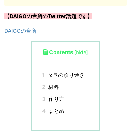
【DAIGOの台所のTwitter話題です】
DAIGOの台所
Contents
[
hide
]
1
タラの照り焼き
2
材料
3
作り方
4
まとめ