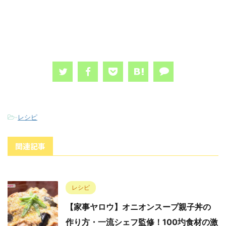
-
レシピ
関連記事
レシピ
【家事ヤロウ】オニオンスープ親子丼の
作り方・一流シェフ監修！100圴食材の激