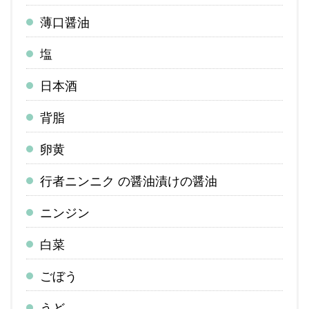
薄口醤油
塩
日本酒
背脂
卵黄
行者ニンニク の醤油漬けの醤油
ニンジン
白菜
ごぼう
うど