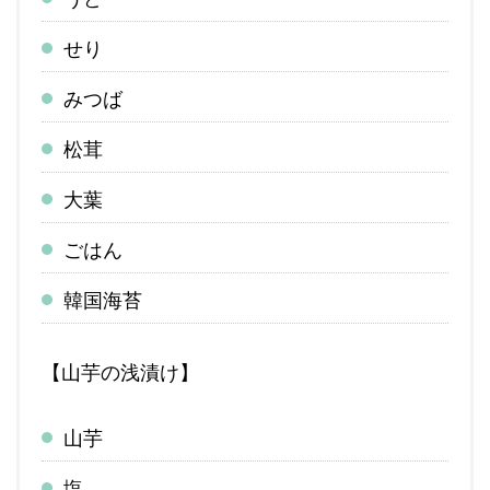
せり
みつば
松茸
大葉
ごはん
韓国海苔
【山芋の浅漬け】
山芋
塩