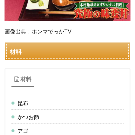
画像出典：ホンマでっかTV
材料
材料
昆布
かつお節
アゴ