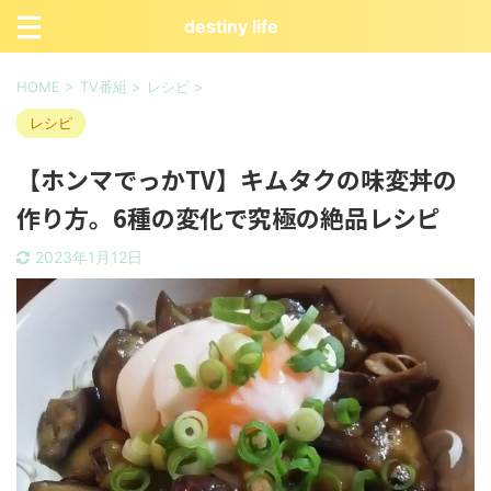
destiny life
HOME
>
TV番組
>
レシピ
>
レシピ
【ホンマでっかTV】キムタクの味変丼の
作り方。6種の変化で究極の絶品レシピ
2023年1月12日