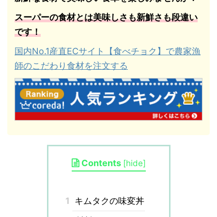
スーパーの食材とは美味しさも新鮮さも段違い
です！
国内No.1産直ECサイト【食べチョク】で農家漁
師のこだわり食材を注文する
Contents
[
hide
]
1
キムタクの味変丼