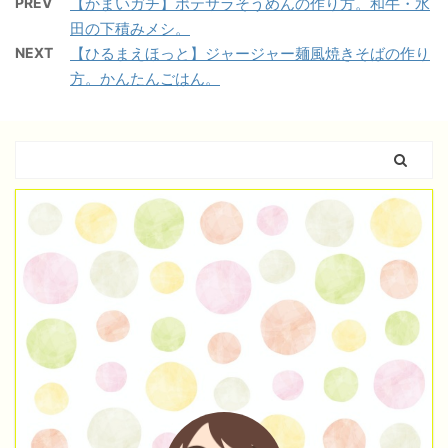
PREV
【かまいガチ】ポテサラそうめんの作り方。和牛・水
田の下積みメシ。
NEXT
【ひるまえほっと】ジャージャー麺風焼きそばの作り
方。かんたんごはん。