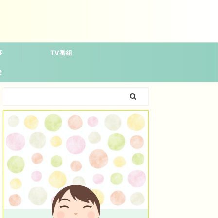
事
TV番組
せ