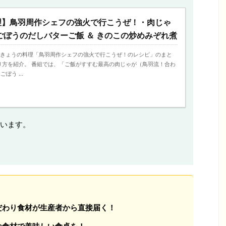
理】鳥羽周作シェフの強火で行こうぜ！・肉じゃ
ごぼうのだしバターご飯 ＆ きのこの炒めみぞれ煮
5日、きょうの料理「鳥羽周作シェフの強火で行こうぜ！のレシピ」のまと
り方を紹介。 番組では、「ご飯がすすむ最高の肉じゃが（鳥羽流！合わ
ぼう ...
います。
だわり食材が生産者から直接届く！