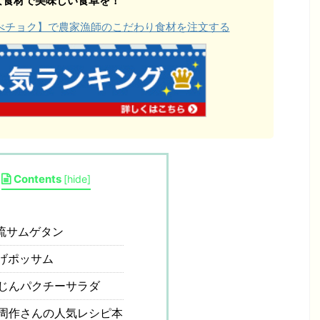
な食材で美味しい食卓を！
【食べチョク】で農家漁師のこだわり食材を注文する
Contents
[
hide
]
流サムゲタン
げポッサム
じんパクチーサラダ
周作さんの人気レシピ本