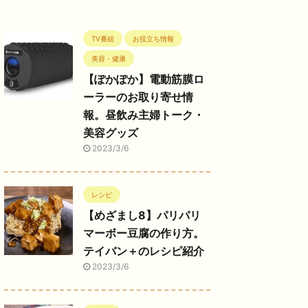
TV番組
お役立ち情報
美容・健康
【ぽかぽか】電動筋膜ロ
ーラーのお取り寄せ情
報。昼飲み主婦トーク・
美容グッズ
2023/3/6
レシピ
【めざまし8】パリパリ
マーボー豆腐の作り方。
テイバン＋のレシピ紹介
2023/3/6