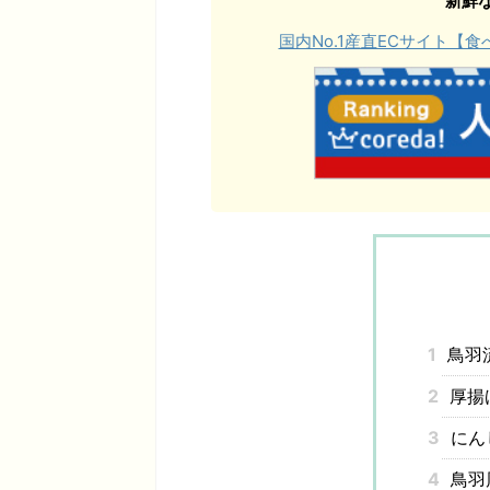
新鮮
国内No.1産直ECサイト
1
鳥羽
2
厚揚
3
にん
4
鳥羽