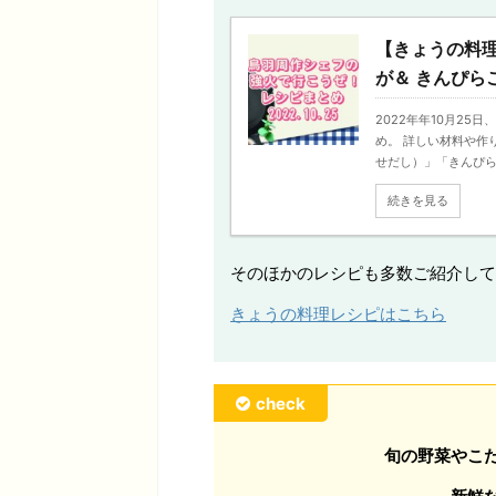
【きょうの料
が＆ きんぴら
2022年年10月2
め。 詳しい材料や作
せだし）」「きんぴらご
続きを見る
そのほかのレシピも多数ご紹介して
きょうの料理レシピはこちら
check
旬の野菜やこ