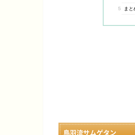
5
まと
鳥羽流サムゲタン