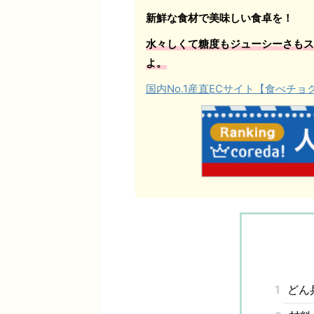
新鮮な食材で美味しい食卓を！
水々しくて糖度もジューシーさもス
よ。
国内No.1産直ECサイト【食べチ
1
どん