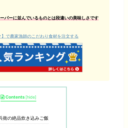
ーパーに並んでいるものとは段違いの美味しさです
ョク】で農家漁師のこだわり食材を注文する
Contents
[
hide
]
兵衛の絶品炊き込みご飯