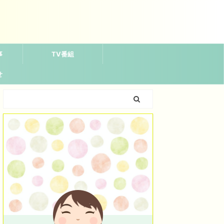
事
TV番組
せ