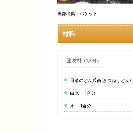
画像出典：バゲット
材料
材料（1人分）
日清のどん兵衛(きつねうどん)
白米 1合分
水 1合分