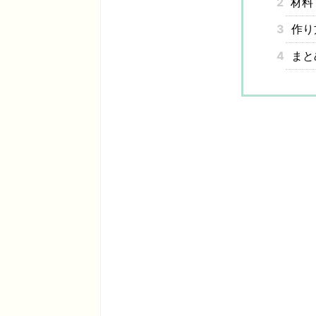
2
材料
3
作り
4
まと