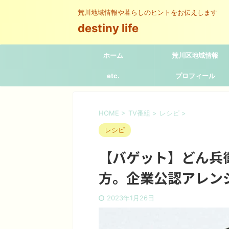
荒川地域情報や暮らしのヒントをお伝えします
destiny life
ホーム
荒川区地域情報
etc.
プロフィール
HOME
>
TV番組
>
レシピ
>
レシピ
【バゲット】どん兵
方。企業公認アレン
2023年1月26日