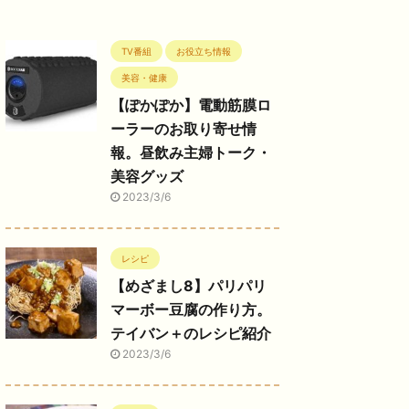
TV番組
お役立ち情報
美容・健康
【ぽかぽか】電動筋膜ロ
ーラーのお取り寄せ情
報。昼飲み主婦トーク・
美容グッズ
2023/3/6
レシピ
【めざまし8】パリパリ
マーボー豆腐の作り方。
テイバン＋のレシピ紹介
2023/3/6