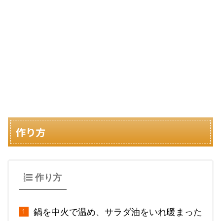
作り方
作り方
鍋を中火で温め、サラダ油をいれ暖まった