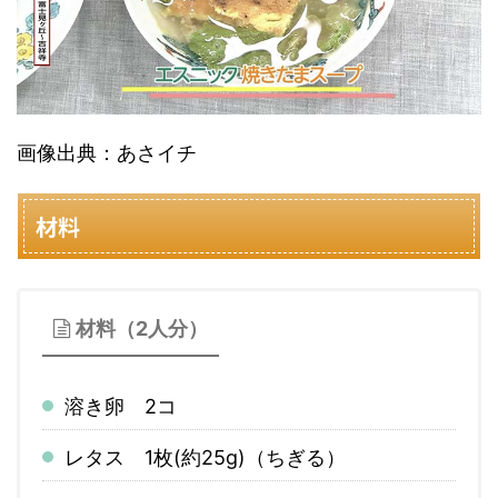
画像出典：あさイチ
材料
材料（2人分）
溶き卵 2コ
レタス 1枚(約25g)（ちぎる）