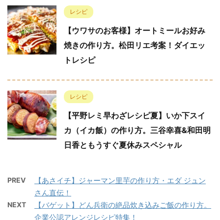
レシピ
【ウワサのお客様】オートミールお好み
焼きの作り方。松田リエ考案！ダイエッ
トレシピ
レシピ
【平野レミ早わざレシピ夏】いか下スイ
カ（イカ飯）の作り方。三谷幸喜&和田明
日香ともうすぐ夏休みスペシャル
PREV
【あさイチ】ジャーマン里芋の作り方・エダ ジュン
さん直伝！
NEXT
【バゲット】どん兵衛の絶品炊き込みご飯の作り方。
企業公認アレンジレシピ特集！