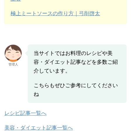
極上ミートソースの作り方｜弓削啓太
当サイトではお料理のレシピや美
容・ダイエット記事などを多数ご紹
管理人
介しています。
こちらもぜひご参考にしてください
ね
レシピ記事一覧へ
美容・ダイエット記事一覧へ