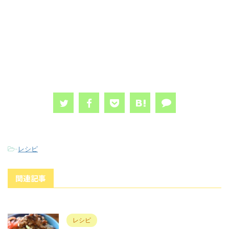
-
レシピ
関連記事
レシピ