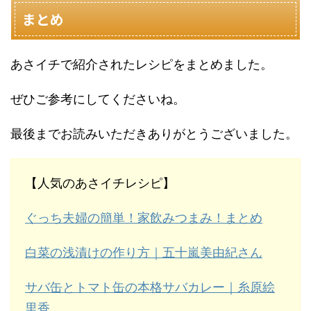
まとめ
あさイチで紹介されたレシピをまとめました。
ぜひご参考にしてくださいね。
最後までお読みいただきありがとうございました。
【人気のあさイチレシピ】
ぐっち夫婦の簡単！家飲みつまみ！まとめ
白菜の浅漬けの作り方｜五十嵐美由紀さん
サバ缶とトマト缶の本格サバカレー｜糸原絵
里香