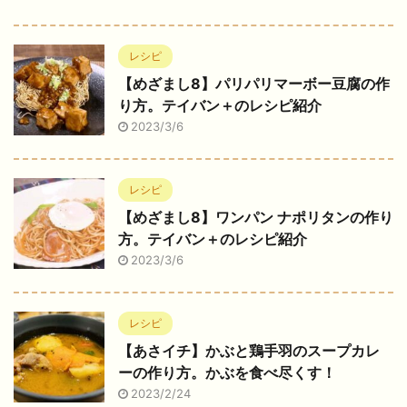
レシピ
【めざまし8】パリパリマーボー豆腐の作
り方。テイバン＋のレシピ紹介
2023/3/6
レシピ
【めざまし8】ワンパン ナポリタンの作り
方。テイバン＋のレシピ紹介
2023/3/6
レシピ
【あさイチ】かぶと鶏手羽のスープカレ
ーの作り方。かぶを食べ尽くす！
2023/2/24