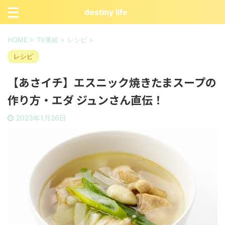
destiny life
HOME
>
TV番組
>
レシピ
>
レシピ
【あさイチ】エスニック焼きたまスープの
作り方・エダ ジュンさん直伝！
2023年1月26日