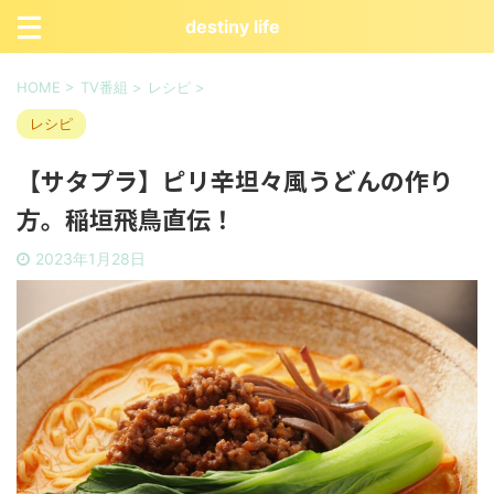
destiny life
HOME
>
TV番組
>
レシピ
>
レシピ
【サタプラ】ピリ辛坦々風うどんの作り
方。稲垣飛鳥直伝！
2023年1月28日