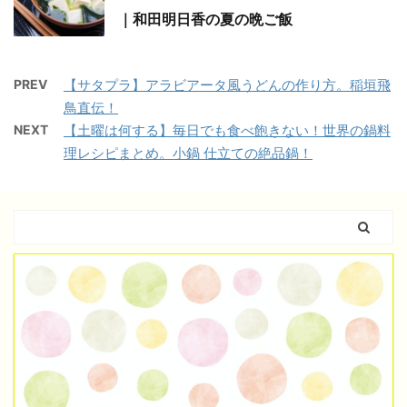
｜和田明日香の夏の晩ご飯
PREV
【サタプラ】アラビアータ風うどんの作り方。稲垣飛
鳥直伝！
NEXT
【土曜は何する】毎日でも食べ飽きない！世界の鍋料
理レシピまとめ。小鍋 仕立ての絶品鍋！