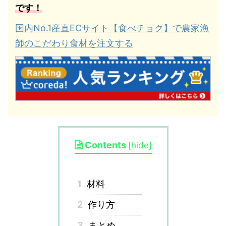
です！
国内No.1産直ECサイト【食べチョク】で農家漁
師のこだわり食材を注文する
Contents
[
hide
]
1
材料
2
作り方
3
まとめ