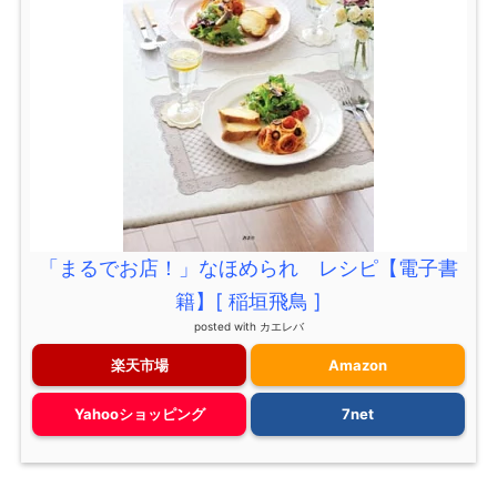
「まるでお店！」なほめられ レシピ【電子書
籍】[ 稲垣飛鳥 ]
posted with
カエレバ
楽天市場
Amazon
Yahooショッピング
7net