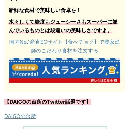
新鮮な食材で美味しい食卓を！
水々しくて糖度もジューシーさもスーパーに並
んでいるものとは段違いの美味しさですよ。
国内No.1産直ECサイト【食べチョク】で農家漁
師のこだわり食材を注文する
【DAIGOの台所のTwitter話題です】
DAIGOの台所