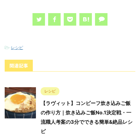
-
レシピ
関連記事
レシピ
【ラヴィット】コンビーフ炊き込みご飯
の作り方｜炊き込みご飯No.1決定戦・一
流職人考案の3分でできる簡単&絶品レシ
ピ