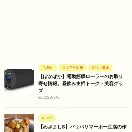
TV番組
お役立ち情報
美容・健康
【ぽかぽか】電動筋膜ローラーのお取り
寄せ情報。昼飲み主婦トーク・美容グッ
ズ
2023/3/6
レシピ
【めざまし8】パリパリマーボー豆腐の作