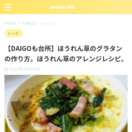
destiny life
HOME
>
TV番組
>
レシピ
>
レシピ
【DAIGOも台所】ほうれん草のグラタン
の作り方。ほうれん草のアレンジレシピ。
2022年12月13日