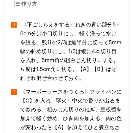
作り方
〈下ごしらえをする〉ねぎの青い部分5～
6cm分は小口切りにし、軽く洗って水け
を絞る。残りの2/3は縦半分に切って5mm
幅の斜め切りにし、1/3は縦に4本切り目
を入れ、5mm角の粗みじん切りにする。
豆腐は1.5cm角に切る。【A】【B】はそ
れぞれ混ぜ合わせておく。
〈マーボーソースをつくる〉フライパンに
【C】を入れ、弱火～中火で香りが出るま
で炒める。粗みじん切りのねぎ、豆板醬を
加えて軽く炒め、ひき肉を加える。肉の色
が変わったら【A】を加えてひと煮立ちさ