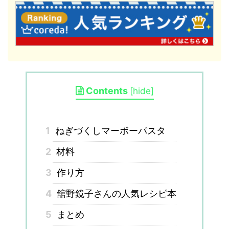
Contents
[
hide
]
1
ねぎづくしマーボーパスタ
2
材料
3
作り方
4
舘野鏡子さんの人気レシピ本
5
まとめ