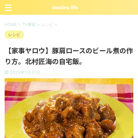
destiny life
HOME
>
TV番組
>
レシピ
>
レシピ
【家事ヤロウ】豚肩ロースのビール煮の作
り方。北村匠海の自宅飯。
2023年1月31日