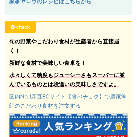
家事ヤロウのレシピはこちらから
check
旬の野菜やこだわり食材が生産者から直接届
く！
新鮮な食材で美味しい食卓を！
水々しくて糖度もジューシーさもスーパーに並
んでいるものとは段違いの美味しさですよ。
国内No.1産直ECサイト【食べチョク】で農家漁
師のこだわり食材を注文する