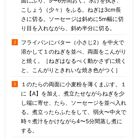
面にふり、5〜6分間おく。水けを拭き、
こしょう（少々）をふる。ねぎは3cm長
さに切る。ソーセージは斜めに5m幅に切
り目を入れながら、斜め半分に切る。
フライパンにバター（小さじ2）を中火で
溶かして１のねぎを並べ、両面をこんがり
と焼く。［ねぎはなるべく動かさずに焼く
と、こんがりときれいな焼き色がつく］
１のたらの両面に小麦粉を薄くまぶす。１
に【A】を加え、煮立たせながらねぎを少
し端に寄せ、たら、ソーセージを並べ入れ
る。煮立ったらふたをして、弱火〜中火で
時々煮汁をかけながら4〜5分間蒸し煮に
する。