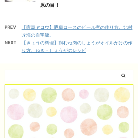
原の目！
PREV
【家事ヤロウ】豚肩ロースのビール煮の作り方。北村
匠海の自宅飯。
NEXT
【きょうの料理】鶏むね肉のしょうがオイルがけの作
り方。ねぎ・しょうがのレシピ