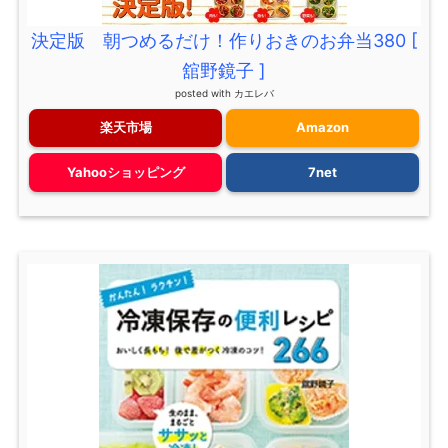
決定版 朝つめるだけ！作りおきのお弁当380 [
舘野鏡子 ]
posted with
カエレバ
楽天市場
Amazon
Yahooショッピング
7net