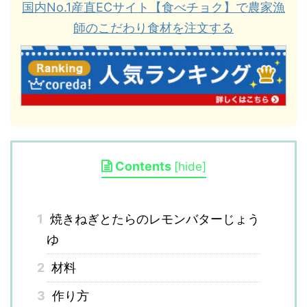
国内No.1産直ECサイト【食べチョク】で農家漁
師のこだわり食材を注文する
Contents
[
hide
]
1
焼きねぎとたらのレモンバターじょう
ゆ
2
材料
3
作り方