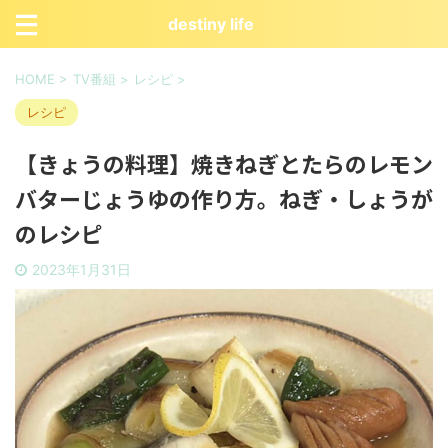
destiny life
HOME
>
TV番組
>
レシピ
>
レシピ
【きょうの料理】焼きねぎとたらのレモン
バターじょうゆの作り方。ねぎ・しょうが
のレシピ
2023年1月31日