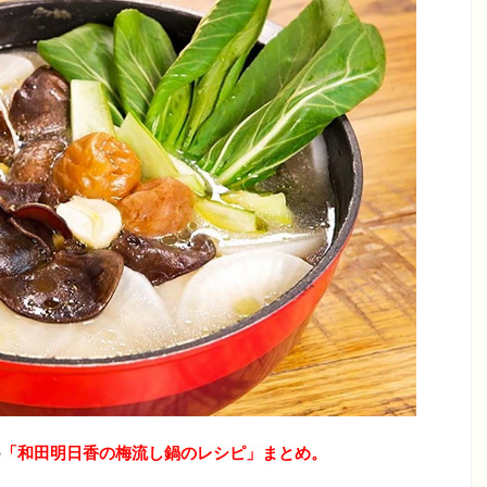
の
「和田明日香の梅流し鍋のレシピ」
まとめ。