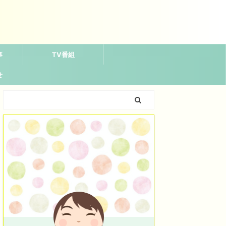
事
TV番組
せ