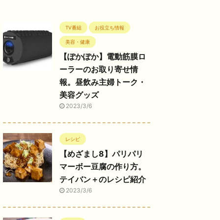
TV番組
お役立ち情報
美容・健康
【ぽかぽか】電動筋膜ロ
ーラーのお取り寄せ情
報。昼飲み主婦トーク・
美容グッズ
2023/3/6
レシピ
【めざまし8】パリパリ
マーボー豆腐の作り方。
テイバン＋のレシピ紹介
2023/3/6