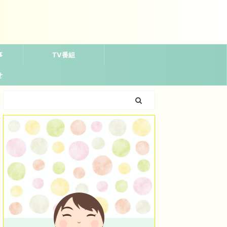
事
TV番組
せ