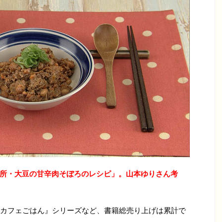
も台所・大豆の甘辛肉そぼろのレシピ
」
。山本ゆりさん考
onカフェごはん』シリーズなど、書籍総売り上げは累計で