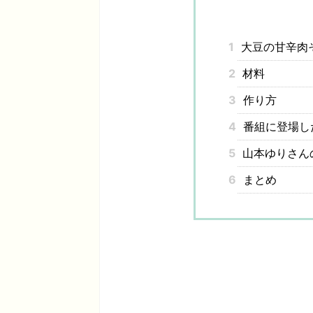
1
大豆の甘辛肉
2
材料
3
作り方
4
番組に登場し
5
山本ゆりさん
6
まとめ