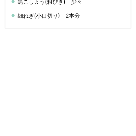
黒こしょう(粗びき) 少々
細ねぎ(小口切り) 2本分