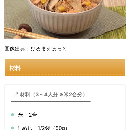
画像出典：ひるまえほっと
材料
材料（3～4人分 ※米2合分）
米 2合
しめじ 1/2袋（50g）