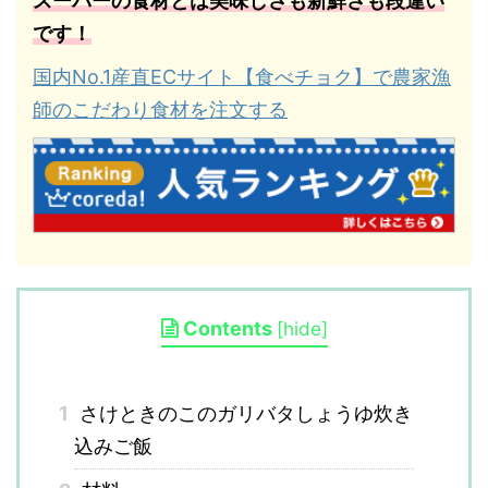
スーパーの食材とは美味しさも新鮮さも段違い
です！
国内No.1産直ECサイト【食べチョク】で農家漁
師のこだわり食材を注文する
Contents
[
hide
]
1
さけときのこのガリバタしょうゆ炊き
込みご飯