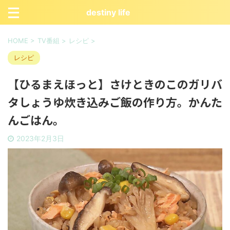
destiny life
HOME
>
TV番組
>
レシピ
>
レシピ
【ひるまえほっと】さけときのこのガリバ
タしょうゆ炊き込みご飯の作り方。かんた
んごはん。
2023年2月3日