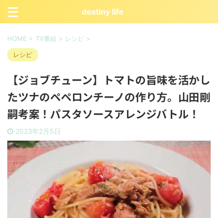
destiny life
HOME
>
TV番組
>
レシピ
>
レシピ
【ジョブチューン】トマトの旨味を活かし
たツナのペペロンチーノの作り方。山田剛
嗣考案！パスタソースアレンジバトル！
2023年2月5日