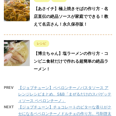
【あさイチ】極上焼きそばの作り方・名
店直伝の絶品ソースが家庭でできる！教
えて名店さん！永久保存版！
レシピ
【博士ちゃん】塩ラーメンの作り方・コ
ンビニ食材だけで作れる超簡単の絶品ラ
ーメン！
PREV
【ジョブチューン】ペペロンチーノパスタソース ア
レンジレシピまとめ。S&B「まぜるだけのスパゲッテ
ィソース ペペロンチーノ」
NEXT
【ジョブチューン】チョコレートのビターな香りがク
セになるペペロンチーノドルチェの作り方。弓削啓太