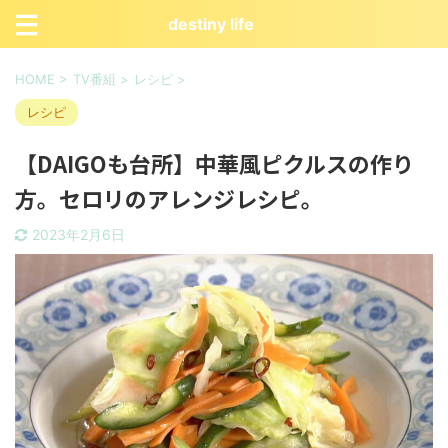
destiny life
HOME
>
TV番組
>
レシピ
>
レシピ
【DAIGOも台所】中華風ピクルスの作り
方。セロリのアレンジレシピ。
2023年2月6日