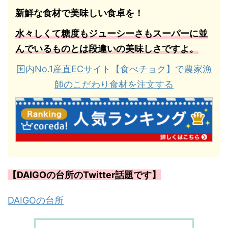
新鮮な食材で美味しい食卓を！
水々しくて糖度もジューシーさもスーパーに並
んでいるものとは段違いの美味しさですよ。
国内No.1産直ECサイト【食べチョク】で農家漁
師のこだわり食材を注文する
【DAIGOの台所のTwitter話題です】
DAIGOの台所