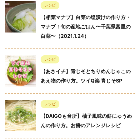
レシピ
【相葉マナブ】白菜の塩漬けの作り方・
マナブ！旬の産地ごはん〜千葉県富里の
白菜〜（2021.1.24）
レシピ
【あさイチ】青じそとちりめんじゃこの
あえ物の作り方。ツイQ楽 青じそSP
レシピ
【DAIGOも台所】柚子風味の餅にゅうめ
んの作り方。お餅のアレンジレシピ