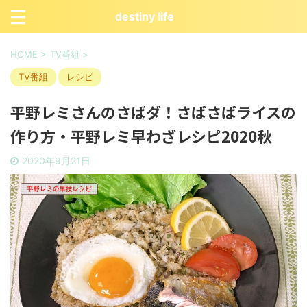
destiny life
HOME
>
TV番組
>
TV番組
レシピ
平野レミさんのさばダ！さばさばライスの
作り方・平野レミ早わざレシピ2020秋
2020年9月21日