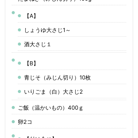
【A】
しょうゆ
大さじ1～
酒
大さじ１
【B】
青じそ（みじん切り）
10枚
いりごま（白）
大さじ2
ご飯（温かいもの）
400ｇ
卵
2コ